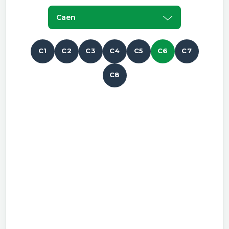
Caen
C1
C2
C3
C4
C5
C6
C7
C8