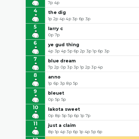
7p 4p
4
the dig
1p 2p 4p 4p 3p 6p 3p
5
larry c
0p 7p
6
ye gud thing
4p 3p 4p 5p 6p 2p 3p 1p 6p 3p
7
blue dream
7p 2p 0p 3p 3p 1p 2p 3p 4p
8
anno
1p 6p 3p 8p 5p
9
bleuet
0p 5p 5p
10
lakota sweet
0p 8p 5p 5p 6p 1p 7p
11
just a claim
8p 1p 4p 3p 6p 1p 4p 5p 6p