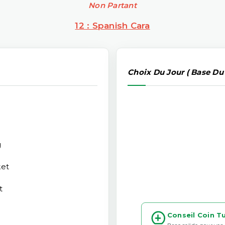
Non Partant
12 : Spanish Cara
Choix Du Jour ( Base Du
g
ket
t
Conseil Coin T