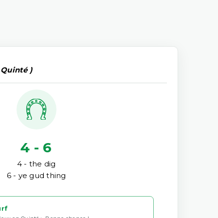
 Quinté )
4 - 6
4 - the dig
6 - ye gud thing
urf