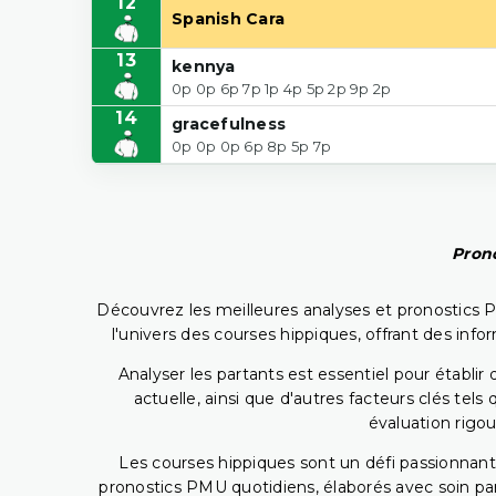
12
Spanish Cara
13
kennya
0p 0p 6p 7p 1p 4p 5p 2p 9p 2p
14
gracefulness
0p 0p 0p 6p 8p 5p 7p
Prono
Découvrez les meilleures analyses et pronostics 
l'univers des courses hippiques, offrant des info
Analyser les partants est essentiel pour établ
actuelle, ainsi que d'autres facteurs clés te
évaluation rigou
Les courses hippiques sont un défi passionnant,
pronostics PMU quotidiens, élaborés avec soin pa