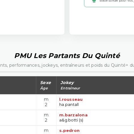
Base solide pour vos
PMU Les Partants Du Quinté
nts, performances, jockeys, entraîneurs et poids du Quinté+ du
Sexe
Jokey
Âge
Entraîneur
m
l.rousseau
2
ha.pantall
m
m.barzalona
2
a&g.botti (s)
m
s.pedron