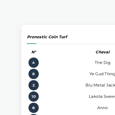
Pronostic Coin Turf
N°
Cheval
4
The Dig
6
Ye Gud Thin
2
Blu Metal Jac
10
Lakota Swee
8
Anno