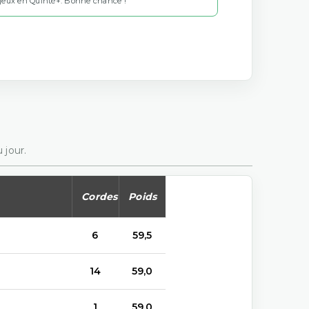
 jeux en Quinté+. Bonne chance !
 jour.
Cordes
Poids
6
59,5
14
59,0
1
59,0