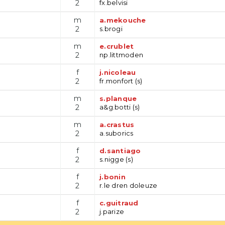
2
fx.belvisi
m
a.mekouche
2
s.brogi
m
e.crublet
2
np.littmoden
f
j.nicoleau
2
fr.monfort (s)
m
s.planque
2
a&g.botti (s)
m
a.crastus
2
a.suborics
f
d.santiago
2
s.nigge (s)
f
j.bonin
2
r.le dren doleuze
f
c.guitraud
2
j.parize