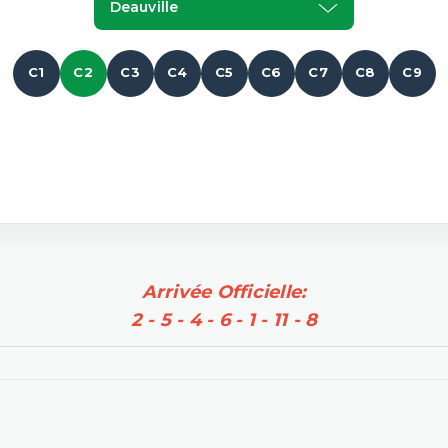
Deauville
C1
C2
C3
C4
C5
C6
C7
C8
C9
Arrivée Officielle:
2 - 5 - 4 - 6 - 1 - 11 - 8