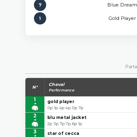
7
Blue Dream
1
Gold Player
Parta
Cheval
N°
Performance
1
gold player
0p 1p 4p 4p 0p 7p
2
blu metal jacket
2p 3p 7p 7p 6p 1p
3
star of cecca