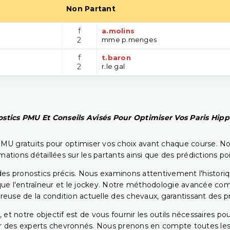
Non Partant
f
a.molins
2
mme p.menges
f
t.baron
2
r.le gal
stics PMU Et Conseils Avisés Pour Optimiser Vos Paris Hip
PMU gratuits pour optimiser vos choix avant chaque course. No
rmations détaillées sur les partants ainsi que des prédictions 
ir des pronostics précis. Nous examinons attentivement l'histo
ls que l'entraîneur et le jockey. Notre méthodologie avancée 
reuse de la condition actuelle des chevaux, garantissant des pr
 et notre objectif est de vous fournir les outils nécessaires 
r des experts chevronnés. Nous prenons en compte toutes les v