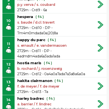
9
p.y. verva / s. coubard
2725m - Crd:9 - 6a
hespera
( f4 )
10
s. baude / d.cl. travert
2725m - Crd:10 - DP -
7m4m0mdada0a(20)8a
happy du parc
( f4 )
11
s. ernault / e. vandermassen
2725m - Crd:11 - DP -
4admdm4ada6a3ada1ada
hostia maris
( f4 )
12
b. rochard / j. rosenzweig
2725m - Crd:12 - 0a4a0a7ada7a3a8a6a0a
hakita clairmanon
( f4 )
13
f. de meyer / f. de meyer
2725m - Crd:13 - 7a
harley badrec
( f4 )
14
a. barrier / f. lindrec