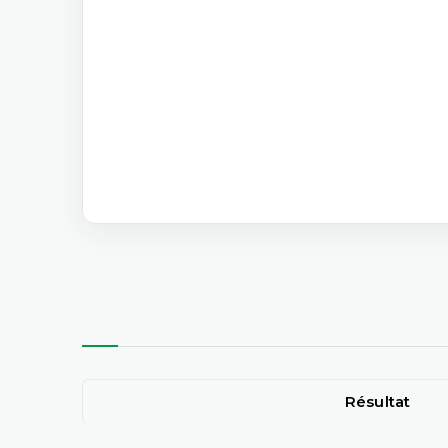
Résultat