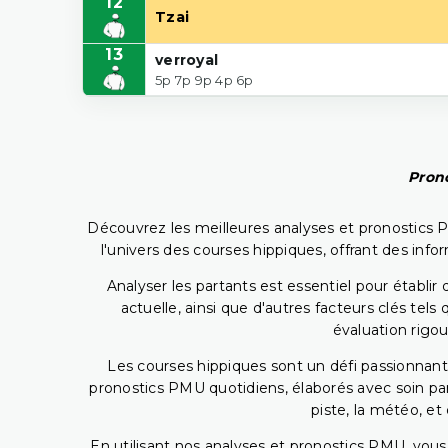
12
Tzai
13
verroyal
5p 7p 9p 4p 6p
Prono
Découvrez les meilleures analyses et pronostics 
l'univers des courses hippiques, offrant des info
Analyser les partants est essentiel pour établ
actuelle, ainsi que d'autres facteurs clés te
évaluation rigou
Les courses hippiques sont un défi passionnant,
pronostics PMU quotidiens, élaborés avec soin pa
piste, la météo, et
En utilisant nos analyses et pronostics PMU, vou