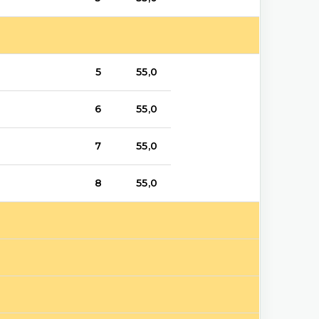
5
55,0
6
55,0
7
55,0
8
55,0