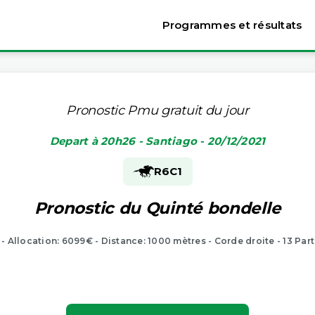
Programmes et résultats
Pronostic Pmu gratuit du jour
Depart à 20h26 - Santiago - 20/12/2021
R6
C1
Pronostic du Quinté bondelle
 - Allocation: 6099€ - Distance: 1000 mètres - Corde droite - 13 Par