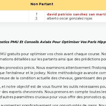
Non Partant
f
david patricio sanchez san marti
3
alberto oscar gonzalez rojas
stics PMU Et Conseils Avisés Pour Optimiser Vos Paris Hip
PMU gratuits pour optimiser vos choix avant chaque course. No
rmations détaillées sur les partants ainsi que des prédictions 
ir des pronostics précis. Nous examinons attentivement l'histo
ls que l'entraîneur et le jockey. Notre méthodologie avancée 
reuse de la condition actuelle des chevaux, garantissant des pr
 et notre objectif est de vous fournir les outils nécessaires 
r des experts chevronnés. Nous prenons en compte toutes les v
 d'autres paramètres cruciaux pour vous offrir des pronostics qui
s augmentez significativement vos opportunités de gains. Nou