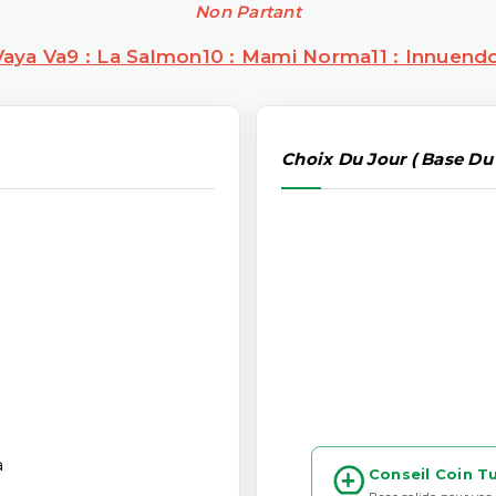
Non Partant
 Vaya Va
9 : La Salmon
10 : Mami Norma
11 : Innuend
Choix Du Jour ( Base Du
a
Conseil Coin T