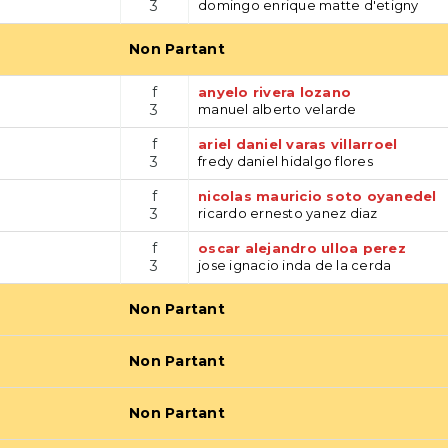
3
domingo enrique matte d'etigny
Non Partant
f
anyelo rivera lozano
3
manuel alberto velarde
f
ariel daniel varas villarroel
3
fredy daniel hidalgo flores
f
nicolas mauricio soto oyanedel
3
ricardo ernesto yanez diaz
f
oscar alejandro ulloa perez
3
jose ignacio inda de la cerda
Non Partant
Non Partant
Non Partant