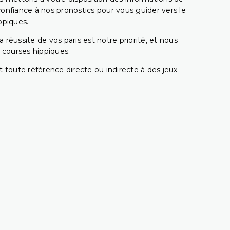
confiance à nos pronostics pour vous guider vers le
ppiques.
réussite de vos paris est notre priorité, et nous
s courses hippiques.
 toute référence directe ou indirecte à des jeux