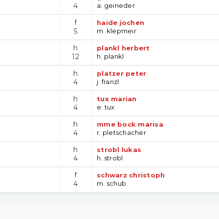
4
a. geineder
f
haide jochen
5
m. klepmeir
h
plankl herbert
12
h. plankl
h
platzer peter
4
j. franzl
h
tux marian
4
e. tux
h
mme bock marisa
4
r. pletschacher
h
strobl lukas
4
h. strobl
f
schwarz christoph
4
m. schub