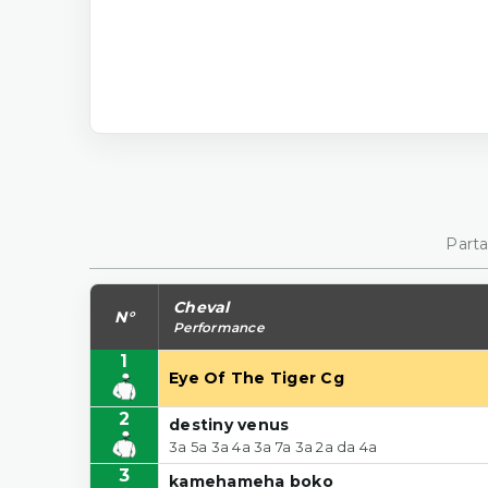
Parta
Cheval
N°
Performance
1
Eye Of The Tiger Cg
2
destiny venus
3a 5a 3a 4a 3a 7a 3a 2a da 4a
3
kamehameha boko