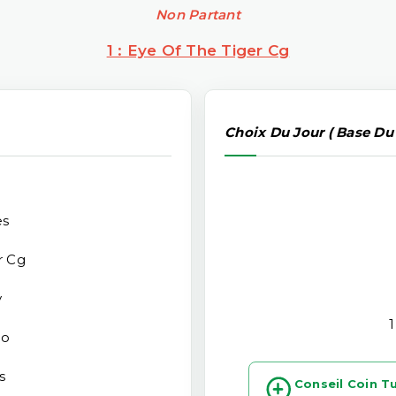
Non Partant
1 : Eye Of The Tiger Cg
Choix Du Jour ( Base Du
es
r Cg
v
1
go
s
Conseil Coin T