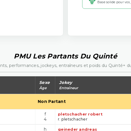
Base solide pour vos
PMU Les Partants Du Quinté
nts, performances, jockeys, entraîneurs et poids du Quinté+ du
Sexe
Jokey
Âge
Entraîneur
Non Partant
f
pletschacher robert
4
r. pletschacher
h
geineder andreas