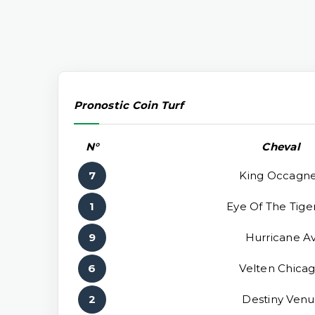
Pronostic Coin Turf
N°
Cheval
7
King Occagn
1
Eye Of The Tige
9
Hurricane A
6
Velten Chica
2
Destiny Venu