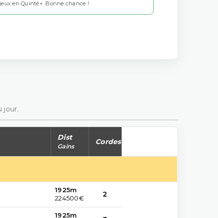
 jeux en Quinté+. Bonne chance !
 jour.
Dist
Cordes
Gains
1925m
2
224500€
1925m