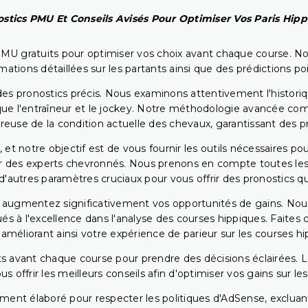
stics PMU Et Conseils Avisés Pour Optimiser Vos Paris Hip
PMU gratuits pour optimiser vos choix avant chaque course. No
rmations détaillées sur les partants ainsi que des prédictions 
ir des pronostics précis. Nous examinons attentivement l'histo
ls que l'entraîneur et le jockey. Notre méthodologie avancée 
reuse de la condition actuelle des chevaux, garantissant des pr
 et notre objectif est de vous fournir les outils nécessaires 
r des experts chevronnés. Nous prenons en compte toutes les v
 d'autres paramètres cruciaux pour vous offrir des pronostics qui
s augmentez significativement vos opportunités de gains. Nou
s à l'excellence dans l'analyse des courses hippiques. Faites 
 améliorant ainsi votre expérience de parieur sur les courses hi
 avant chaque course pour prendre des décisions éclairées. La 
 offrir les meilleurs conseils afin d'optimiser vos gains sur le
ent élaboré pour respecter les politiques d'AdSense, excluant