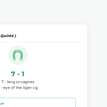
 Quinté )
7 - 1
7 - king occagnes
 - eye of the tiger cg
urf