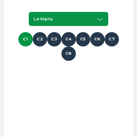
Le Mans
C1
C2
C3
C4
C5
C6
C7
C8