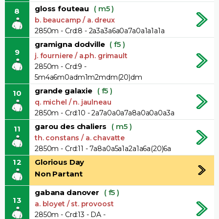
gloss fouteau
( m5 )
8
b. beaucamp / a. dreux
2850m - Crd:8 - 2a3a3a6a0a7a0a1a1a1a
gramigna dodville
( f5 )
9
j. fourniere / a.ph. grimault
2850m - Crd:9 -
5m4a6m0adm1m2mdm(20)dm
grande galaxie
( f5 )
10
q. michel / n. jaulneau
2850m - Crd:10 - 2a7a0a0a7a8a0a0a0a3a
garou des chaliers
( m5 )
11
th. constans / a. chavatte
2850m - Crd:11 - 7a8a0a5a1a2a1a6a(20)6a
12
Glorious Day
Non Partant
gabana danover
( f5 )
13
a. bloyet / st. provoost
2850m - Crd:13 - DA -