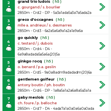
grand trio ludois
( h5 )
2
c. gourgand / s. bourlier
2850m - Crd:2 - DP - 5a3a1ada5a3a7a5ada2a
greco d'occagnes
( h5 )
3
mlle a. andrieux / s. desmarres
2850m - Crd:3 - 6a2a5a6a9a1a2a1a9a6a
go quickly
( h5 )
4
c. testard / j. dubois
2850m - Crd:4 - D4 -
6a9a8adada5a5a6a(20)5a
ginkgo rocq
( h5 )
5
o. benard / p.a. geslin
2850m - Crd:5 - 9a0a8adm9adadadm(20)6a
gentlemen golfeur
( h5 )
6
antony boutin / ph. boutin
2850m - Crd:6 - DP - 1a8a5a1a2a6a8a5a3a1a
gaby meslois
( h5 )
7
ch. foure / p. belloche
2850m - Crd:7 - D4 - 4ada7a1a0a0a6a0a0ada