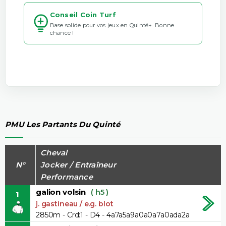
Conseil Coin Turf
Base solide pour vos jeux en Quinté+. Bonne
chance !
PMU Les Partants Du Quinté
Cheval
N°
Jocker / Entraîneur
Performance
galion volsin
( h5 )
1
j. gastineau / e.g. blot
2850m - Crd:1 - D4 - 4a7a5a9a0a0a7a0ada2a