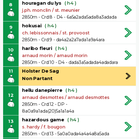
houragan du lys
( h4 )
8
j.ph. monclin / st. meunier
2850m - Crd:8 - D4 - 6a5a2ada5ada8a3adada
hokusai
( h4 )
9
ch. lebissonnais / st. provoost
2850m - Crd:9 - da4a2a2a7ada1a9a4ara
haribo fleuri
( h4 )
10
arnaud morin / arnaud morin
2850m - Crd:10 - D4 - dada3a5adada4adadara
11
Holster De Sag
Non Partant
hellu danepierre
( h4 )
12
arnaud desmottes / arnaud desmottes
2850m - Crd:12 - DP -
8a0a9a1ada(20)5a1a1a4a
hazardous game
( h4 )
13
s. hardy / f. bougon
2850m - Crd:13 - 5a0a0ada4a4a4a8a5ada