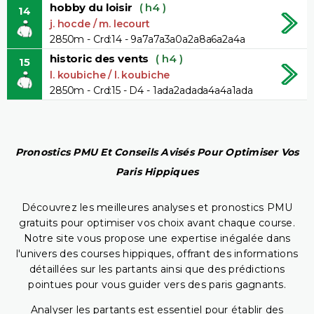
hobby du loisir
( h4 )
14
j. hocde / m. lecourt
2850m - Crd:14 - 9a7a7a3a0a2a8a6a2a4a
historic des vents
( h4 )
15
l. koubiche / l. koubiche
2850m - Crd:15 - D4 - 1ada2adada4a4a1ada
Pronostics PMU Et Conseils Avisés Pour Optimiser Vos
Paris Hippiques
Découvrez les meilleures analyses et pronostics PMU
gratuits pour optimiser vos choix avant chaque course.
Notre site vous propose une expertise inégalée dans
l'univers des courses hippiques, offrant des informations
détaillées sur les partants ainsi que des prédictions
pointues pour vous guider vers des paris gagnants.
Analyser les partants est essentiel pour établir des