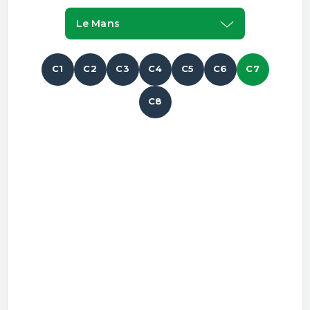
Le Mans
C1
C2
C3
C4
C5
C6
C7
C8