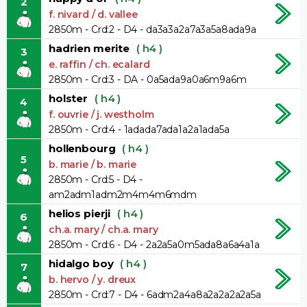
2
f. nivard / d. vallee
2850m - Crd:2 - D4 - da3a3a2a7a3a5a8ada9a
hadrien merite
( h4 )
3
e. raffin / ch. ecalard
2850m - Crd:3 - DA - 0a5ada9a0a6m9a6m
holster
( h4 )
4
f. ouvrie / j. westholm
2850m - Crd:4 - 1adada7ada1a2a1ada5a
hollenbourg
( h4 )
5
b. marie / b. marie
2850m - Crd:5 - D4 -
am2adm1adm2m4m4m6mdm
helios pierji
( h4 )
6
ch.a. mary / ch.a. mary
2850m - Crd:6 - D4 - 2a2a5a0m5ada8a6a4a1a
hidalgo boy
( h4 )
7
b. hervo / y. dreux
2850m - Crd:7 - D4 - 6adm2a4a8a2a2a2a2a5a