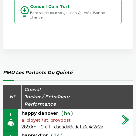
Conseil Coin Turf
Base solide pour vos jeux en Quinté+. Bonne
chance !
PMU Les Partants Du Quinté
Cheval
N°
Jocker / Entraîneur
Performance
happy danover
( h4 )
1
a. bloyet / st. provoost
2850m - Crd:1 - dadada8ada1a3a4a2a2a
happy d'or
( h4 )