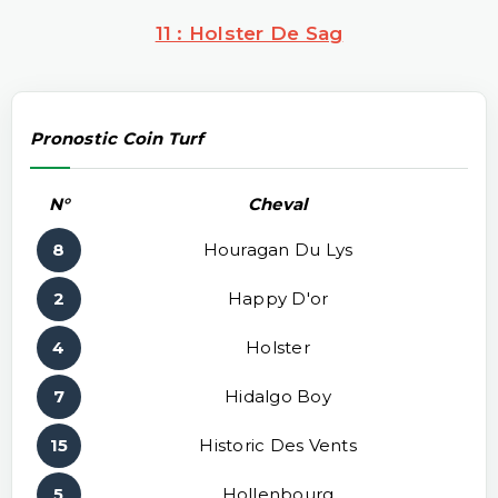
11 : Holster De Sag
Pronostic Coin Turf
N°
Cheval
8
Houragan Du Lys
2
Happy D'or
4
Holster
7
Hidalgo Boy
15
Historic Des Vents
5
Hollenbourg