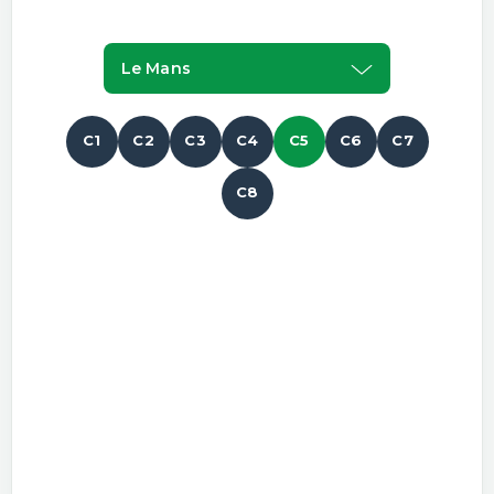
Le Mans
C1
C2
C3
C4
C5
C6
C7
C8