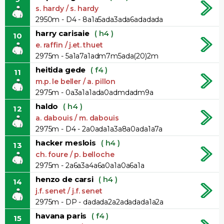
s. hardy / s. hardy
2950m - D4 - 8a1a5ada3ada6adadada
harry carisaie
( h4 )
10
e. raffin / j.et. thuet
2975m - 5a1a7a1adm7m5ada(20)2m
heitida gede
( f4 )
11
m.p. le beller / a. pillon
2975m - 0a3a1a1ada0admdadm9a
haldo
( h4 )
12
a. dabouis / m. dabouis
2975m - D4 - 2a0ada1a3a8a0ada1a7a
hacker meslois
( h4 )
13
ch. foure / p. belloche
2975m - 2a6a3a4a6a0a1a0a6a1a
henzo de carsi
( h4 )
14
j.f. senet / j.f. senet
2975m - DP - dadada2a2adadada1a2a
havana paris
( f4 )
15