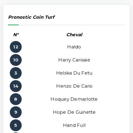
Pronostic Coin Turf
N°
Cheval
12
Haldo
10
Harry Carisaie
3
Helska Du Fetu
14
Henzo De Carsi
8
Hoquey Demarlotte
9
Hope De Guinette
5
Hand Full