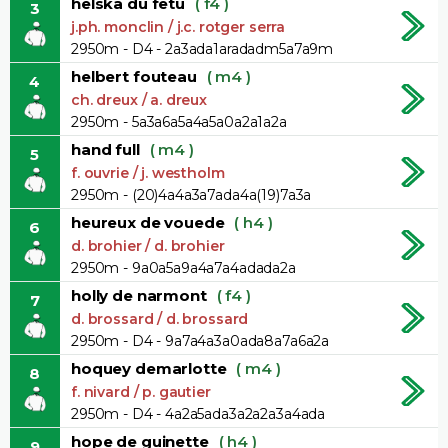
helska du fetu
( f4 )
3
j.ph. monclin / j.c. rotger serra
2950m - D4 - 2a3ada1aradadm5a7a9m
helbert fouteau
( m4 )
4
ch. dreux / a. dreux
2950m - 5a3a6a5a4a5a0a2a1a2a
hand full
( m4 )
5
f. ouvrie / j. westholm
2950m - (20)4a4a3a7ada4a(19)7a3a
heureux de vouede
( h4 )
6
d. brohier / d. brohier
2950m - 9a0a5a9a4a7a4adada2a
holly de narmont
( f4 )
7
d. brossard / d. brossard
2950m - D4 - 9a7a4a3a0ada8a7a6a2a
hoquey demarlotte
( m4 )
8
f. nivard / p. gautier
2950m - D4 - 4a2a5ada3a2a2a3a4ada
hope de guinette
( h4 )
9