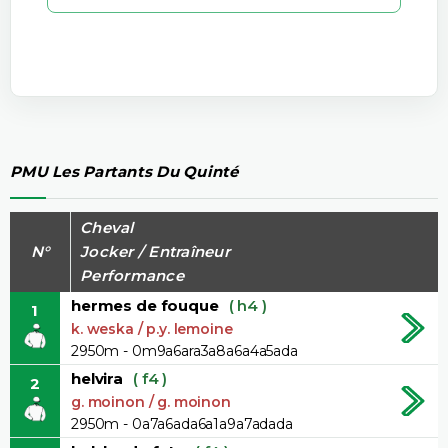
PMU Les Partants Du Quinté
Cheval
N°
Jocker / Entraîneur
Performance
hermes de fouque
( h4 )
1
k. weska / p.y. lemoine
2950m - 0m9a6ara3a8a6a4a5ada
helvira
( f4 )
2
g. moinon / g. moinon
2950m - 0a7a6ada6a1a9a7adada