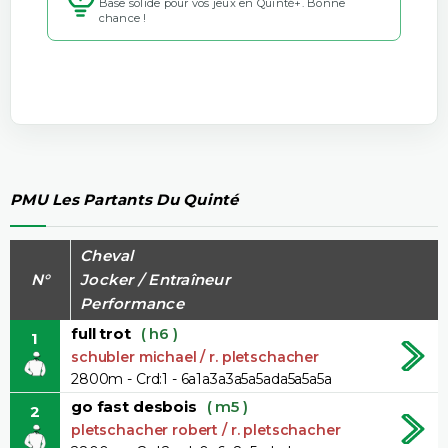
Base solide pour vos jeux en Quinté+. Bonne
chance !
PMU Les Partants Du Quinté
Cheval
N°
Jocker / Entraîneur
Performance
full trot
( h6 )
1
schubler michael / r. pletschacher
2800m - Crd:1 - 6a1a3a3a5a5ada5a5a5a
go fast desbois
( m5 )
2
pletschacher robert / r. pletschacher