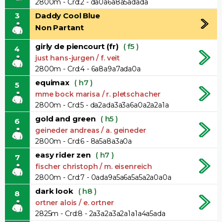
2800m - Crd:2 - da0a6a8a5adada
3
Daddy Cool Blue
Non Partant
girly de piencourt (fr)
( f5 )
4
just hans-jurgen / f. veit
2800m - Crd:4 - 6a8a9a7ada0a
equimax
( h7 )
5
mme bock marisa / r. pletschacher
2800m - Crd:5 - da2ada3a3a6a0a2a2a1a
gold and green
( h5 )
6
geineder andreas / a. geineder
2800m - Crd:6 - 8a5a8a3a0a
easy rider zen
( h7 )
7
fischer christoph / m. eisenreich
2800m - Crd:7 - 0ada9a5a6a5a5a2a0a0a
dark look
( h8 )
8
ortner alois / e. ortner
2825m - Crd:8 - 2a3a2a3a2a1a1a4a5ada