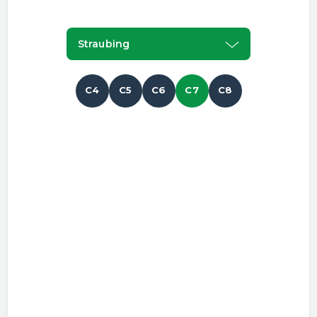
Straubing
C4
C5
C6
C7
C8