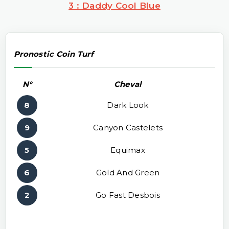
3 : Daddy Cool Blue
Pronostic Coin Turf
N°
Cheval
8
Dark Look
9
Canyon Castelets
5
Equimax
6
Gold And Green
2
Go Fast Desbois