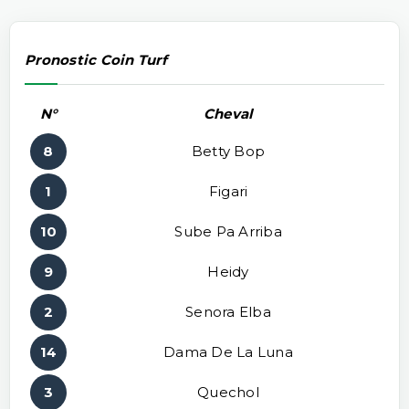
Pronostic Coin Turf
N°
Cheval
8
Betty Bop
1
Figari
10
Sube Pa Arriba
9
Heidy
2
Senora Elba
14
Dama De La Luna
3
Quechol