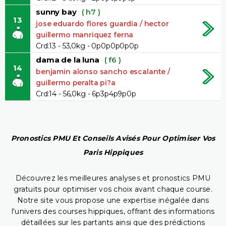
sunny bay
( h7 )
13
jose eduardo flores guardia / hector
guillermo manriquez ferna
Crd:13 - 53,0kg - 0p0p0p0p0p
dama de la luna
( f6 )
14
benjamin alonso sancho escalante /
guillermo peralta pi?a
Crd:14 - 56,0kg - 6p3p4p9p0p
Pronostics PMU Et Conseils Avisés Pour Optimiser Vos
Paris Hippiques
Découvrez les meilleures analyses et pronostics PMU
gratuits pour optimiser vos choix avant chaque course.
Notre site vous propose une expertise inégalée dans
l'univers des courses hippiques, offrant des informations
détaillées sur les partants ainsi que des prédictions