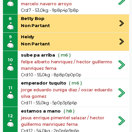
marcelo navarro arroyo
Crd:7 - 53,0kg - 9p8p4p7p8p
8
Betty Bop
Non Partant
9
Heidy
Non Partant
sube pa arriba
( m6 )
10
felipe alberto henriquez / hector guillermo
manriquez ferna
Crd:10 - 55,0kg - 8p8p0p0p0p
emperador tuquito
( m6 )
11
jorge eduardo zuniga diaz / oscar eduardo
silva gomez
Crd:11 - 55,0kg - 5p0p3p5p6p
estamos a mano
( h8 )
12
jesus enrique pimentel salazar / hector
guillermo manriquez ferna
Crd:12 - 54,0kg - 2p0p6p9p6p