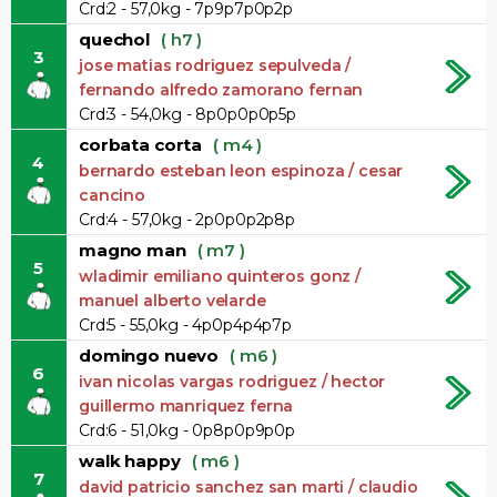
Crd:2 - 57,0kg - 7p9p7p0p2p
quechol
( h7 )
3
jose matias rodriguez sepulveda /
fernando alfredo zamorano fernan
Crd:3 - 54,0kg - 8p0p0p0p5p
corbata corta
( m4 )
4
bernardo esteban leon espinoza / cesar
cancino
Crd:4 - 57,0kg - 2p0p0p2p8p
magno man
( m7 )
5
wladimir emiliano quinteros gonz /
manuel alberto velarde
Crd:5 - 55,0kg - 4p0p4p4p7p
domingo nuevo
( m6 )
6
ivan nicolas vargas rodriguez / hector
guillermo manriquez ferna
Crd:6 - 51,0kg - 0p8p0p9p0p
walk happy
( m6 )
7
david patricio sanchez san marti / claudio