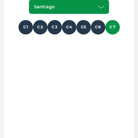
Santiago
C1
C2
C3
C4
C5
C6
C7