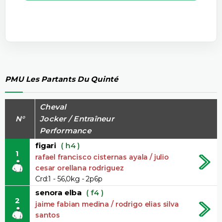
PMU Les Partants Du Quinté
Cheval
N°
Jocker / Entraîneur
Performance
figari
( h4 )
1
rafael francisco cisternas ayala / julio
cesar orellana rodriguez
Crd:1 - 56,0kg - 2p6p
senora elba
( f4 )
2
jaime fabian medina / rodrigo elias silva
santos