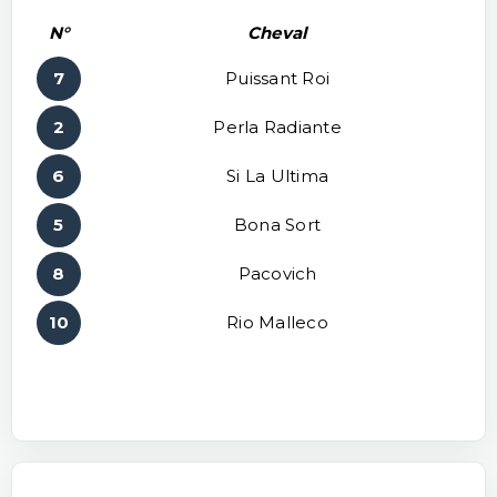
N°
Cheval
7
Puissant Roi
2
Perla Radiante
6
Si La Ultima
5
Bona Sort
8
Pacovich
10
Rio Malleco