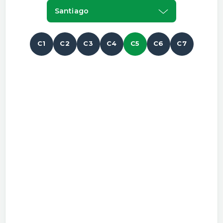
Santiago
C1
C2
C3
C4
C5
C6
C7