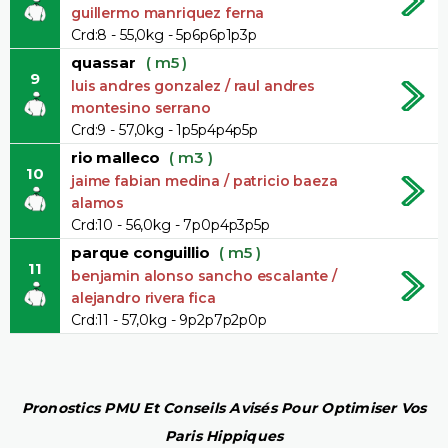
guillermo manriquez ferna
Crd:8 - 55,0kg - 5p6p6p1p3p
quassar
( m5 )
9
luis andres gonzalez / raul andres
montesino serrano
Crd:9 - 57,0kg - 1p5p4p4p5p
rio malleco
( m3 )
10
jaime fabian medina / patricio baeza
alamos
Crd:10 - 56,0kg - 7p0p4p3p5p
parque conguillio
( m5 )
11
benjamin alonso sancho escalante /
alejandro rivera fica
Crd:11 - 57,0kg - 9p2p7p2p0p
Pronostics PMU Et Conseils Avisés Pour Optimiser Vos
Paris Hippiques