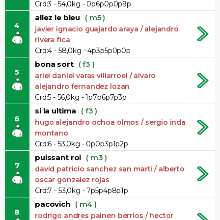
Crd:3 - 54,0kg - 0p6p0p0p9p
allez le bleu
( m5 )
4
javier ignacio guajardo araya / alejandro
rivera fica
Crd:4 - 58,0kg - 4p3p5p0p0p
bona sort
( f3 )
5
ariel daniel varas villarroel / alvaro
alejandro fernandez lozan
Crd:5 - 56,0kg - 1p7p6p7p3p
si la ultima
( f3 )
6
hugo alejandro ochoa olmos / sergio inda
montano
Crd:6 - 53,0kg - 0p0p3p1p2p
puissant roi
( m3 )
7
david patricio sanchez san marti / alberto
oscar gonzalez rojas
Crd:7 - 53,0kg - 7p5p4p8p1p
pacovich
( m4 )
8
rodrigo andres painen berrios / hector