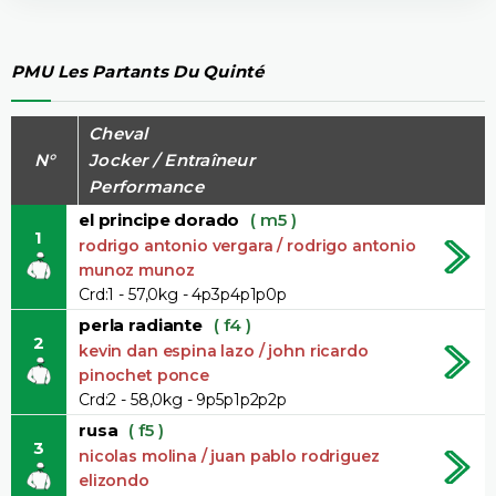
PMU Les Partants Du Quinté
Cheval
N°
Jocker / Entraîneur
Performance
el principe dorado
( m5 )
1
rodrigo antonio vergara / rodrigo antonio
munoz munoz
Crd:1 - 57,0kg - 4p3p4p1p0p
perla radiante
( f4 )
2
kevin dan espina lazo / john ricardo
pinochet ponce
Crd:2 - 58,0kg - 9p5p1p2p2p
rusa
( f5 )
3
nicolas molina / juan pablo rodriguez
elizondo