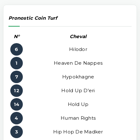
Pronostic Coin Turf
N°
Cheval
6
Hilodor
1
Heaven De Nappes
7
Hypokhagne
12
Hold Up D'eri
14
Hold Up
4
Human Rights
3
Hip Hop De Madker