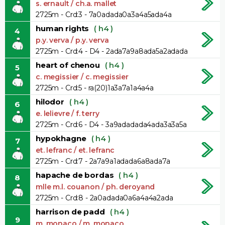
s. ernault / ch.a. mallet
2725m - Crd:3 - 7a0adada0a3a4a5ada4a
human rights
( h4 )
4
p.y. verva / p.y. verva
2725m - Crd:4 - D4 - 2ada7a9a8ada5a2adada
heart of chenou
( h4 )
5
c. megissier / c. megissier
2725m - Crd:5 - ra(20)1a3a7a1a4a4a
hilodor
( h4 )
6
e. lelievre / f. terry
2725m - Crd:6 - D4 - 3a9adadada4ada3a3a5a
hypokhagne
( h4 )
7
et. lefranc / et. lefranc
2725m - Crd:7 - 2a7a9a1adada6a8ada7a
hapache de bordas
( h4 )
8
mlle m.l. couanon / ph. deroyand
2725m - Crd:8 - 2a0adada0a6a4a4a2ada
harrison de padd
( h4 )
9
m. monaco / m. monaco