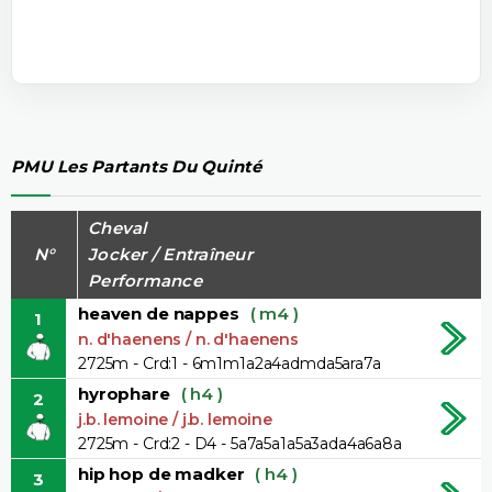
PMU Les Partants Du Quinté
Cheval
N°
Jocker / Entraîneur
Performance
heaven de nappes
( m4 )
1
n. d'haenens / n. d'haenens
2725m - Crd:1 - 6m1m1a2a4admda5ara7a
hyrophare
( h4 )
2
j.b. lemoine / j.b. lemoine
2725m - Crd:2 - D4 - 5a7a5a1a5a3ada4a6a8a
hip hop de madker
( h4 )
3