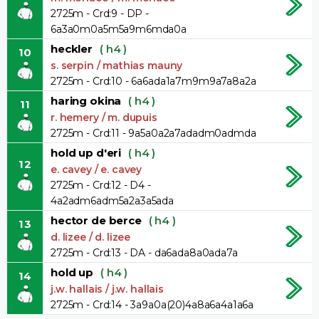
2725m - Crd:9 - DP -
6a3a0m0a5m5a9m6mda0a
heckler
( h4 )
10
s. serpin / mathias mauny
2725m - Crd:10 - 6a6ada1a7m9m9a7a8a2a
haring okina
( h4 )
11
r. hemery / m. dupuis
2725m - Crd:11 - 9a5a0a2a7adadm0admda
hold up d'eri
( h4 )
12
e. cavey / e. cavey
2725m - Crd:12 - D4 -
4a2adm6adm5a2a3a5ada
hector de berce
( h4 )
13
d. lizee / d. lizee
2725m - Crd:13 - DA - da6ada8a0ada7a
hold up
( h4 )
14
j.w. hallais / j.w. hallais
2725m - Crd:14 - 3a9a0a(20)4a8a6a4a1a6a