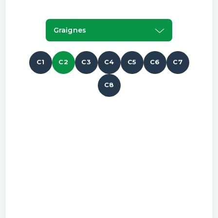
Graignes
C1
C2
C3
C4
C5
C6
C7
C8