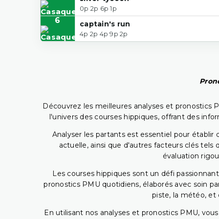
0p 2p 6p 1p
6
captain's run
4p 2p 4p 9p 2p
Prono
Découvrez les meilleures analyses et pronostics 
l'univers des courses hippiques, offrant des info
Analyser les partants est essentiel pour établ
actuelle, ainsi que d'autres facteurs clés te
évaluation rigou
Les courses hippiques sont un défi passionnant,
pronostics PMU quotidiens, élaborés avec soin pa
piste, la météo, et
En utilisant nos analyses et pronostics PMU, vou