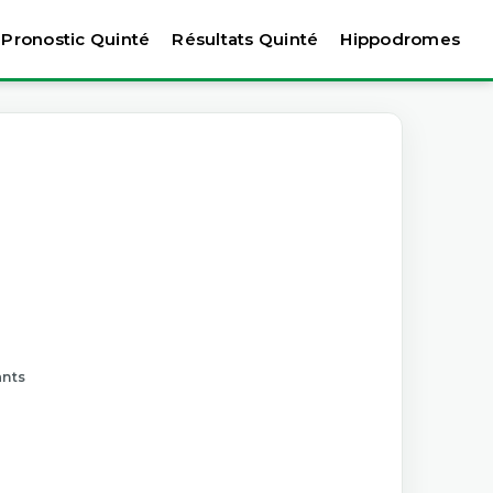
Pronostic Quinté
Résultats Quinté
Hippodromes
ants