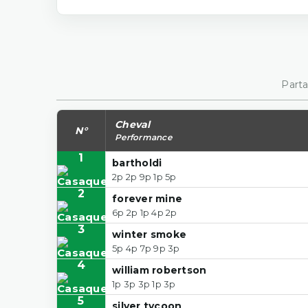
Parta
Cheval
N°
Performance
1
bartholdi
2p 2p 9p 1p 5p
2
forever mine
6p 2p 1p 4p 2p
3
winter smoke
5p 4p 7p 9p 3p
4
william robertson
1p 3p 3p 1p 3p
5
silver tycoon