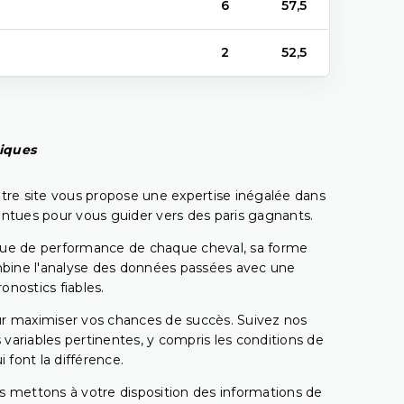
6
57,5
2
52,5
piques
tre site vous propose une expertise inégalée dans
pointues pour vous guider vers des paris gagnants.
rique de performance de chaque cheval, sa forme
combine l'analyse des données passées avec une
onostics fiables.
pour maximiser vos chances de succès. Suivez nos
ariables pertinentes, y compris les conditions de
 font la différence.
s mettons à votre disposition des informations de