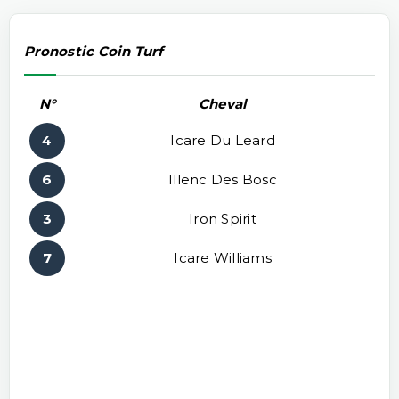
Pronostic Coin Turf
N°
Cheval
4
Icare Du Leard
6
Illenc Des Bosc
3
Iron Spirit
7
Icare Williams