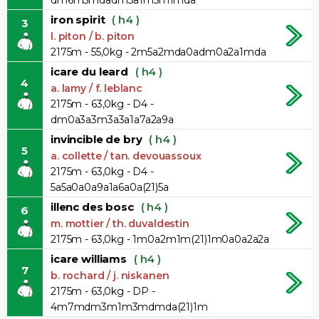
iron spirit
( h4 )
3
l. piton / b. piton
2175m - 55,0kg - 2m5a2mda0adm0a2a1mda
icare du leard
( h4 )
4
a. lamy / f. leblanc
2175m - 63,0kg - D4 -
dm0a3a3m3a3a1a7a2a9a
invincible de bry
( h4 )
5
a. collette / tan. devouassoux
2175m - 63,0kg - D4 -
5a5a0a0a9a1a6a0a(21)5a
illenc des bosc
( h4 )
6
m. mottier / th. duvaldestin
2175m - 63,0kg - 1m0a2m1m(21)1m0a0a2a2a
icare williams
( h4 )
7
b. rochard / j. niskanen
2175m - 63,0kg - DP -
4m7mdm3m1m3mdmda(21)1m