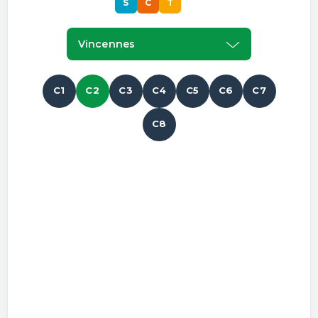
S
C
T
Vincennes
C1
C2
C3
C4
C5
C6
C7
C8