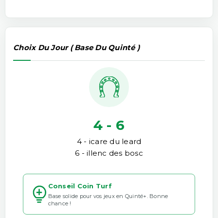
Choix Du Jour ( Base Du Quinté )
4 - 6
4 - icare du leard
6 - illenc des bosc
Conseil Coin Turf
Base solide pour vos jeux en Quinté+. Bonne
chance !