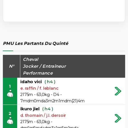
PMU Les Partants Du Quinté
Cheval
N°
Jocker / Entraîneur
Performance
idaho vici
( h4 )
1
e. raffin / f. leblanc
2175m - 63,0kg - D4 -
7mdm0mda3m2m1mdm(21)4m
ikuro jiel
( h4 )
2
d. thomain / j.l. dersoir
2175m - 63,0kg -
dm6m5mdadm3a1m5m1mda