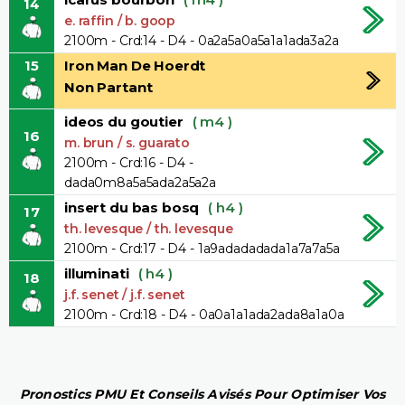
14
e. raffin / b. goop
2100m - Crd:14 - D4 - 0a2a5a0a5a1a1ada3a2a
15
Iron Man De Hoerdt
Non Partant
ideos du goutier
( m4 )
16
m. brun / s. guarato
2100m - Crd:16 - D4 -
dada0m8a5a5ada2a5a2a
insert du bas bosq
( h4 )
17
th. levesque / th. levesque
2100m - Crd:17 - D4 - 1a9adadadada1a7a7a5a
illuminati
( h4 )
18
j.f. senet / j.f. senet
2100m - Crd:18 - D4 - 0a0a1a1ada2ada8a1a0a
Pronostics PMU Et Conseils Avisés Pour Optimiser Vos