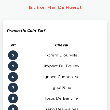
15 : Iron Man De Hoerdt
Pronostic Coin Turf
N°
Cheval
5
Ixtrem D'ourville
9
Impact Du Boulay
4
Ignace Gueneserie
7
Igual Blue
6
Ipsos De Banville
8
Ireno Des Plaines