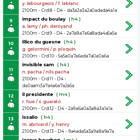
y. lebourgeois / f. leblanc
2100m - Crd:8 - D4 - da3a2a3a2a0adada4a1a
impact du boulay
( h4 )
9
a. lamy / ph. deroyand
2100m - Crd:9 - D4 - 2a7a8a7a6a8ada4a5a5a
illico du guesne
( h4 )
10
g. gelormini / p. ploquin
2100m - Crd:10 - 5a5a0a7a6ada7a0a0a6a
invisible sam
( h4 )
11
n. pacha / nils pacha
2100m - Crd:11 - D4 -
da0aam3a7a4a6a7a2a5a
il presidente
( m4 )
12
r. hue / s. guarato
2100m - Crd:12 - D4 - 2a9a6a0a3a8a3a1a1a
issalio
( h4 )
13
m. abrivard / y. henry
2100m - Crd:13 - D4 - 9a4ada5a3a9a8a9a7a
icarus bourbon
( m4 )