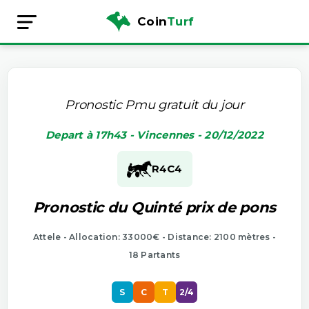
Coin
Turf
Pronostic Pmu gratuit du jour
Depart à 17h43 - Vincennes - 20/12/2022
R4
C4
Pronostic du Quinté prix de pons
Attele - Allocation: 33000€ - Distance: 2100 mètres -
18 Partants
S
C
T
2/4