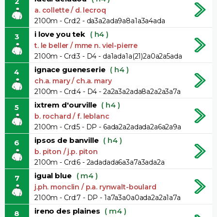
2
a. collette / d. lecroq
2100m - Crd:2 - da3a2ada9a8a1a3a4ada
i love you tek
( h4 )
3
t. le beller / mme n. viel-pierre
2100m - Crd:3 - D4 - da1ada1a(21)2a0a2a5ada
ignace gueneserie
( h4 )
4
ch.a. mary / ch.a. mary
2100m - Crd:4 - D4 - 2a2a3a2ada8a2a2a3a7a
ixtrem d'ourville
( h4 )
5
b. rochard / f. leblanc
2100m - Crd:5 - DP - 6ada2a2adada2a6a2a9a
ipsos de banville
( h4 )
6
b. piton / j.p. piton
2100m - Crd:6 - 2adadada6a3a7a3ada2a
igual blue
( m4 )
7
j.ph. monclin / p.a. rynwalt-boulard
2100m - Crd:7 - DP - 1a7a3a0a0ada2a2a1a7a
ireno des plaines
( m4 )
8