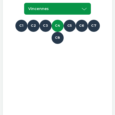
Vincennes
C1
C2
C3
C4
C5
C6
C7
C8