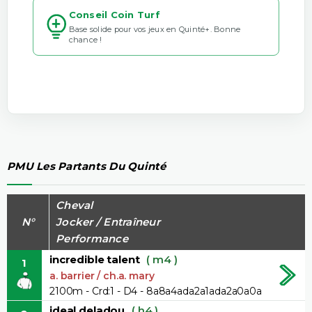
Conseil Coin Turf
Base solide pour vos jeux en Quinté+. Bonne
chance !
PMU Les Partants Du Quinté
Cheval
N°
Jocker / Entraîneur
Performance
incredible talent
( m4 )
1
a. barrier / ch.a. mary
2100m - Crd:1 - D4 - 8a8a4ada2a1ada2a0a0a
ideal deladou
( h4 )