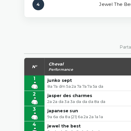
4
Jewel The Be
Parta
Cheval
N°
Performance
1
junko sept
8a 7a dm 5a 2a 7a 7a 7a 5a da
2
jasper des charmes
2a 2a da 3a 3a da da da 8a da
3
japanese sun
9a 6a da 8a (21) 6a 2a 2a 1a 1a
4
jewel the best