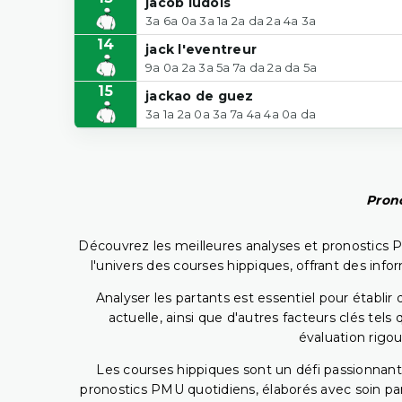
jacob ludois
3a 6a 0a 3a 1a 2a da 2a 4a 3a
14
jack l'eventreur
9a 0a 2a 3a 5a 7a da 2a da 5a
15
jackao de guez
3a 1a 2a 0a 3a 7a 4a 4a 0a da
Prono
Découvrez les meilleures analyses et pronostics 
l'univers des courses hippiques, offrant des info
Analyser les partants est essentiel pour établ
actuelle, ainsi que d'autres facteurs clés te
évaluation rigou
Les courses hippiques sont un défi passionnant,
pronostics PMU quotidiens, élaborés avec soin pa