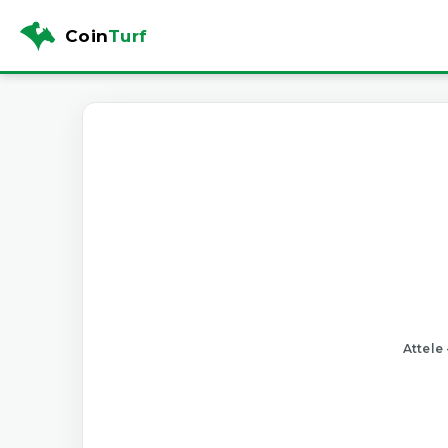
Coin
Turf
Attele