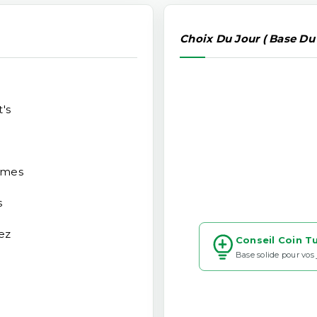
Choix Du Jour ( Base Du
's
rmes
s
ez
Conseil Coin T
Base solide pour vos