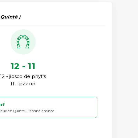
 Quinté )
12 - 11
12 - jiosco de phyt's
11 - jazz up
urf
 jeux en Quinté+. Bonne chance !