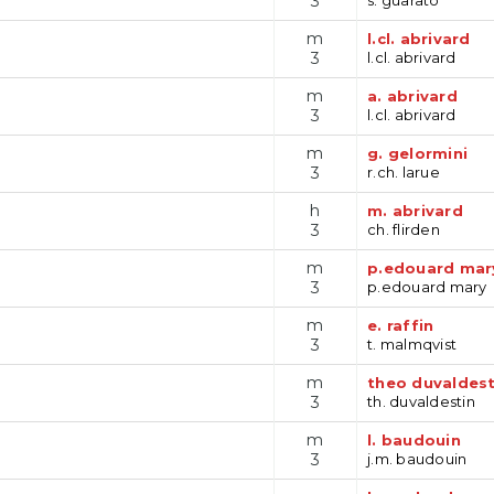
3
m
l.cl. abrivard
3
l.cl. abrivard
m
a. abrivard
3
l.cl. abrivard
m
g. gelormini
3
r.ch. larue
h
m. abrivard
3
ch. flirden
m
p.edouard mar
3
p.edouard mary
m
e. raffin
3
t. malmqvist
m
theo duvaldest
3
th. duvaldestin
m
l. baudouin
3
j.m. baudouin