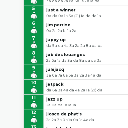
3a da da 7a 6a 3a 1a 2a 1a da
5
just a winner
0a da 0a 1a 3a (21) 1a da da 1a
6
jim perrine
0a 2a 2a 1a 1a 2a
7
juppy up
da 9a da 4a 3a 2a 2a 8a da da
8
job des louanges
2a 5a 1a da 3a da 8a da da 3a
9
julejacq
3a 0a 7a 6a 5a 3a 2a 3a 4a da
10
jetpack
da 6a 3a 4a da 4a 2a 1a (21) da
11
jazz up
2a 8a da 1a 1a 1a
12
jiosco de phyt's
2a 2a 3a 0a 1a 0a 1a 4a da
13