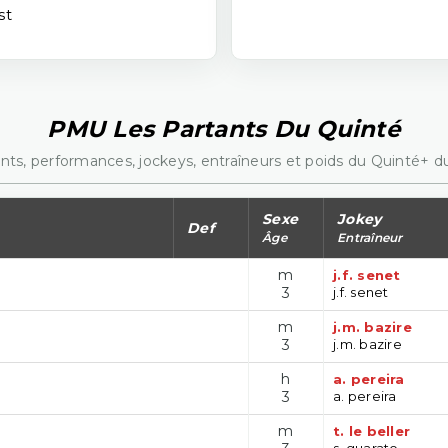
st
PMU Les Partants Du Quinté
nts, performances, jockeys, entraîneurs et poids du Quinté+ du
Sexe
Jokey
Def
Âge
Entraîneur
m
j.f. senet
3
j.f. senet
m
j.m. bazire
3
j.m. bazire
h
a. pereira
3
a. pereira
m
t. le beller
s. guarato