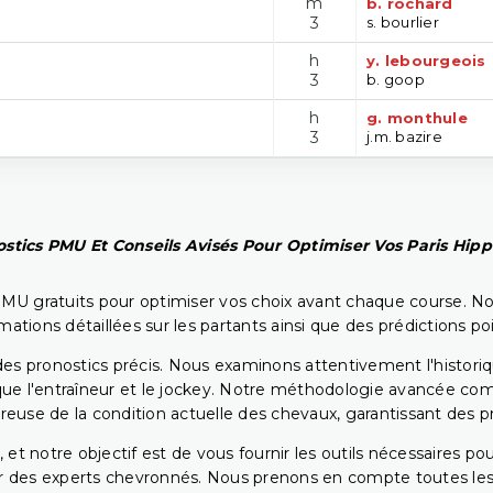
m
b. rochard
3
s. bourlier
h
y. lebourgeois
3
b. goop
h
g. monthule
3
j.m. bazire
stics PMU Et Conseils Avisés Pour Optimiser Vos Paris Hip
PMU gratuits pour optimiser vos choix avant chaque course. No
rmations détaillées sur les partants ainsi que des prédictions 
ir des pronostics précis. Nous examinons attentivement l'histo
ls que l'entraîneur et le jockey. Notre méthodologie avancée 
reuse de la condition actuelle des chevaux, garantissant des pr
 et notre objectif est de vous fournir les outils nécessaires 
r des experts chevronnés. Nous prenons en compte toutes les v