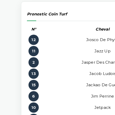
Pronostic Coin Turf
N°
Cheval
12
Jiosco De Phyt
11
Jazz Up
2
Jasper Des Cha
13
Jacob Ludoi
15
Jackao De Gu
6
Jim Perrine
10
Jetpack