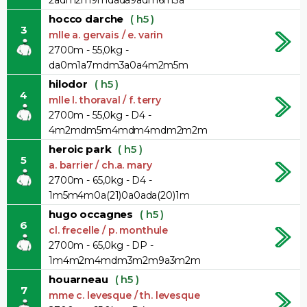
hocco darche
( h5 )
3
mlle a. gervais / e. varin
2700m - 55,0kg -
da0m1a7mdm3a0a4m2m5m
hilodor
( h5 )
4
mlle l. thoraval / f. terry
2700m - 55,0kg - D4 -
4m2mdm5m4mdm4mdm2m2m
heroic park
( h5 )
5
a. barrier / ch.a. mary
2700m - 65,0kg - D4 -
1m5m4m0a(21)0a0ada(20)1m
hugo occagnes
( h5 )
6
cl. frecelle / p. monthule
2700m - 65,0kg - DP -
1m4m2m4mdm3m2m9a3m2m
houarneau
( h5 )
7
mme c. levesque / th. levesque