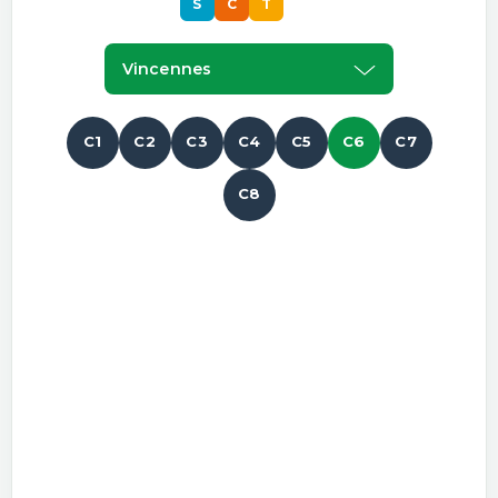
S
C
T
S
Vincennes
C1
C2
C3
C4
C5
C6
C7
C8