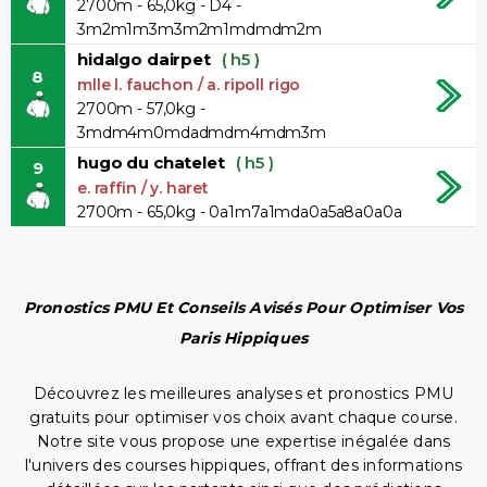
2700m - 65,0kg - D4 -
3m2m1m3m3m2m1mdmdm2m
hidalgo dairpet
( h5 )
8
mlle l. fauchon / a. ripoll rigo
2700m - 57,0kg -
3mdm4m0mdadmdm4mdm3m
hugo du chatelet
( h5 )
9
e. raffin / y. haret
2700m - 65,0kg - 0a1m7a1mda0a5a8a0a0a
Pronostics PMU Et Conseils Avisés Pour Optimiser Vos
Paris Hippiques
Découvrez les meilleures analyses et pronostics PMU
gratuits pour optimiser vos choix avant chaque course.
Notre site vous propose une expertise inégalée dans
l'univers des courses hippiques, offrant des informations