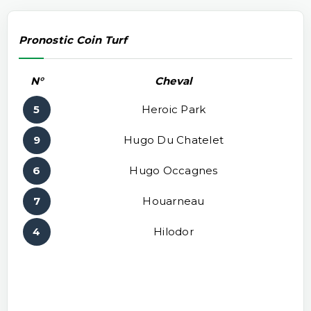
Pronostic Coin Turf
N°
Cheval
5
Heroic Park
9
Hugo Du Chatelet
6
Hugo Occagnes
7
Houarneau
4
Hilodor