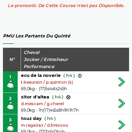
Le pronostic De Cette Course n'est pas Disponible.
PMU Les Partants Du Quinté
Cheval
N°
Jocker / Entraîneur
Performance
ecu de la noverie
( h4 )
1
t.beaurain / p.quinton (s)
69,0kg - (17)5s4sts2s5h
sitor d'altea
( h4 )
2
d.mescam / g.cherel
69,0kg - 1h(17)4s5s8h9h1h7h
touz day
( h4 )
3
m.regairaz / d.bressou
69,0kg - (17)3s6s0h4h