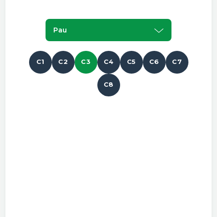
Pau
C1
C2
C3
C4
C5
C6
C7
C8