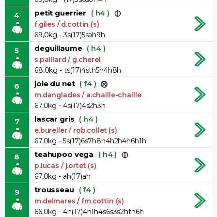
petit guerrier
( h4 )
4
f.giles / d.cottin (s)
69,0kg - 3s(17)5sah9h
deguillaume
( h4 )
5
s.paillard / g.cherel
68,0kg - ts(17)4sth5h4h8h
joie du net
( f4 )
6
m.danglades / a.chaille-chaille
67,0kg - 4s(17)4s2h3h
lascar gris
( h4 )
7
e.bureller / rob.collet (s)
67,0kg - 5s(17)6s7h8h4h2h4h6h1h
teahupoo vega
( h4 )
8
p.lucas / j.ortet (s)
67,0kg - ah(17)ah
trousseau
( f4 )
9
m.delmares / fm.cottin (s)
66,0kg - 4h(17)4h1h4s6s3s2hth6h