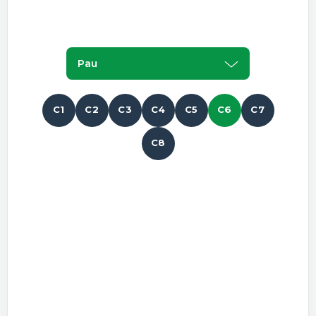
Pau
C1
C2
C3
C4
C5
C6
C7
C8