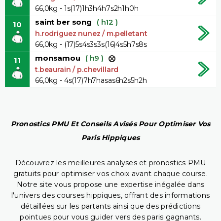
66,0kg - 1s(17)1h3h4h7s2h1h0h
saint ber song
( h12 )
10
h.rodriguez nunez / m.pelletant
66,0kg - (17)5s4s3s3s(16)4s5h7s8s
monsamou
( h9 )
11
t.beaurain / p.chevillard
66,0kg - 4s(17)7h7hasas6h2s5h2h
Pronostics PMU Et Conseils Avisés Pour Optimiser Vos
Paris Hippiques
Découvrez les meilleures analyses et pronostics PMU
gratuits pour optimiser vos choix avant chaque course.
Notre site vous propose une expertise inégalée dans
l'univers des courses hippiques, offrant des informations
détaillées sur les partants ainsi que des prédictions
pointues pour vous guider vers des paris gagnants.