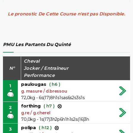
Le pronostic De Cette Course n'est pas Disponible.
PMU Les Partants Du Quinté
Cheval
N°
Jocker / Entraîneur
Performance
paulougas
( h6 )
1
g. masure / d.bressou
72,0kg - 6s(17)8h1s1sas6s2s3s1s
forthing
( h7 )
2
g.re / g.cherel
70,0kg - 1s(17)3h2p6h1h1s2s(16)3h
polipa
( h12 )
3