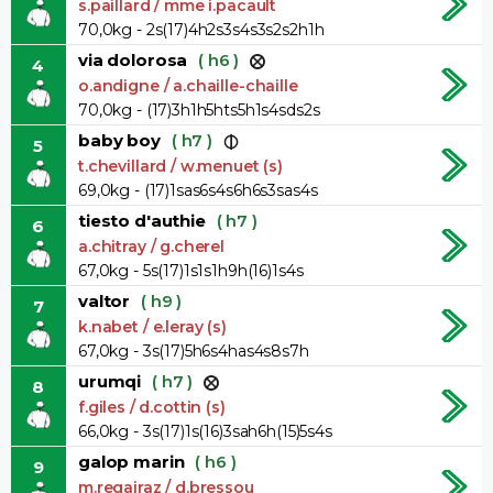
s.paillard / mme i.pacault
70,0kg - 2s(17)4h2s3s4s3s2s2h1h
via dolorosa
( h6 )
4
o.andigne / a.chaille-chaille
70,0kg - (17)3h1h5hts5h1s4sds2s
baby boy
( h7 )
5
t.chevillard / w.menuet (s)
69,0kg - (17)1sas6s4s6h6s3sas4s
tiesto d'authie
( h7 )
6
a.chitray / g.cherel
67,0kg - 5s(17)1s1s1h9h(16)1s4s
valtor
( h9 )
7
k.nabet / e.leray (s)
67,0kg - 3s(17)5h6s4has4s8s7h
urumqi
( h7 )
8
f.giles / d.cottin (s)
66,0kg - 3s(17)1s(16)3sah6h(15)5s4s
galop marin
( h6 )
9
m.regairaz / d.bressou