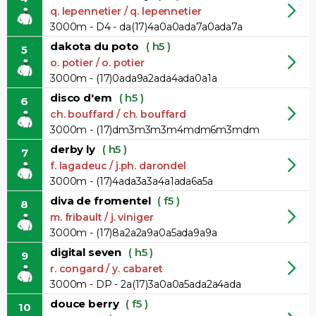
q. lepennetier / q. lepennetier
3000m - D4 - da(17)4a0a0ada7a0ada7a
dakota du poto
( h5 )
5
o. potier / o. potier
3000m - (17)0ada9a2ada4ada0a1a
disco d'em
( h5 )
6
ch. bouffard / ch. bouffard
3000m - (17)dm3m3m3m4mdm6m3mdm
derby ly
( h5 )
7
f. lagadeuc / j.ph. darondel
3000m - (17)4ada3a3a4a1ada6a5a
diva de fromentel
( f5 )
8
m. fribault / j. viniger
3000m - (17)8a2a2a9a0a5ada9a9a
digital seven
( h5 )
9
r. congard / y. cabaret
3000m - DP - 2a(17)3a0a0a5ada2a4ada
douce berry
( f5 )
10