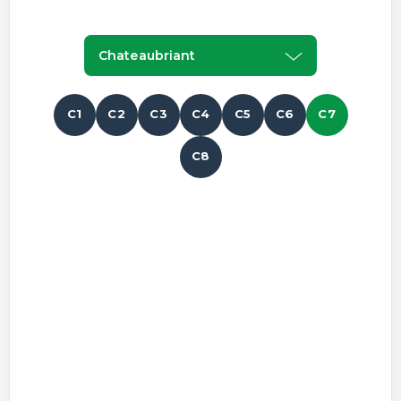
Chateaubriant
C1
C2
C3
C4
C5
C6
C7
C8