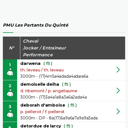
PMU Les Partants Du Quinté
Cheval
N°
Jocker / Entraîneur
Performance
darwena
( f5 )
1
th. leveau / th. leveau
3000m - (17)4m5a4adada4adara6a
demoiselle deiha
( f5 )
2
d. ribemont / p. angeliaume
3000m - (17)3a4a1a8a3a6a2ada4a
deborah d'amboise
( f5 )
3
p. pellerot / f. pellerot
3000m - DP - 8a(17)6a9a6a7a9a9a3ada
detordue de larcy
( f5 )
4