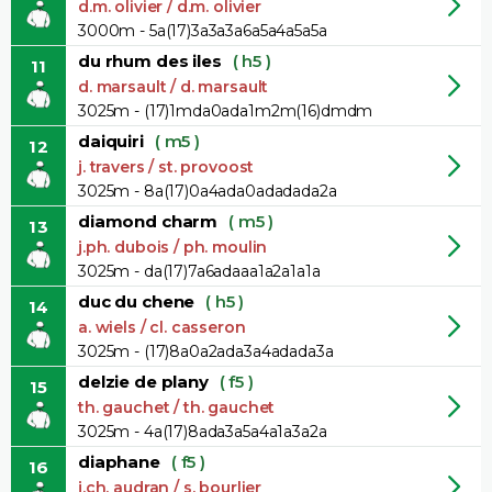
d.m. olivier / d.m. olivier
3000m - 5a(17)3a3a3a6a5a4a5a5a
du rhum des iles
( h5 )
11
d. marsault / d. marsault
3025m - (17)1mda0ada1m2m(16)dmdm
daiquiri
( m5 )
12
j. travers / st. provoost
3025m - 8a(17)0a4ada0adadada2a
diamond charm
( m5 )
13
j.ph. dubois / ph. moulin
3025m - da(17)7a6adaaa1a2a1a1a
duc du chene
( h5 )
14
a. wiels / cl. casseron
3025m - (17)8a0a2ada3a4adada3a
delzie de plany
( f5 )
15
th. gauchet / th. gauchet
3025m - 4a(17)8ada3a5a4a1a3a2a
diaphane
( f5 )
16
j.ch. audran / s. bourlier