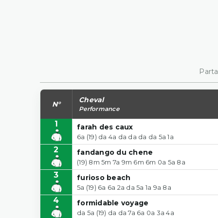
Parta
Cheval
N°
Performance
1
farah des caux
6a (19) da 4a da da da da 5a 1a
2
fandango du chene
(19) 8m 5m 7a 9m 6m 6m 0a 5a 8a
3
furioso beach
5a (19) 6a 6a 2a da 5a 1a 9a 8a
4
formidable voyage
da 5a (19) da da 7a 6a 0a 3a 4a