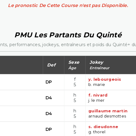
Le pronostic De Cette Course n'est pas Disponible.
PMU Les Partants Du Quinté
nts, performances, jockeys, entraîneurs et poids du Quinté+ du
Sexe
Jokey
Def
Âge
Entraîneur
f
y. lebourgeois
DP
5
b. marie
h
f. nivard
D4
5
j. le mer
h
guillaume martin
D4
5
arnaud desmottes
h
s. dieudonne
DP
5
g. thorel