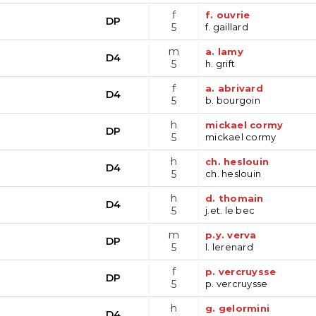
f
f. ouvrie
DP
5
f. gaillard
m
a. lamy
D4
5
h. grift
f
a. abrivard
D4
5
b. bourgoin
h
mickael cormy
DP
5
mickael cormy
h
ch. heslouin
D4
5
ch. heslouin
h
d. thomain
D4
5
j.et. le bec
m
p.y. verva
DP
5
l. lerenard
f
p. vercruysse
DP
5
p. vercruysse
h
g. gelormini
D4