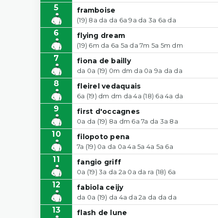
5
framboise
(19) 8a da da 6a 9a da 3a 6a da
6
flying dream
(19) 6m da 6a 5a da 7m 5a 5m dm
7
fiona de bailly
da 0a (19) 0m dm da 0a 9a da da
8
fleirel vedaquais
6a (19) dm dm da 4a (18) 6a 4a da
9
first d'occagnes
0a da (19) 8a dm 6a 7a da 3a 8a
10
filopoto pena
7a (19) 0a da 0a 4a 5a 4a 5a 6a
11
fangio griff
0a (19) 3a da 2a 0a da ra (18) 6a
12
fabiola ceijy
da 0a (19) da 4a da 2a da da da
13
flash de lune