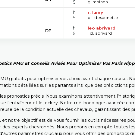
5
g. moinon
h
r. lamy
5
p.l. desaunette
h
leo abrivard
DP
5
l.cl. abrivard
stics PMU Et Conseils Avisés Pour Optimiser Vos Paris Hip
PMU gratuits pour optimiser vos choix avant chaque course. No
rmations détaillées sur les partants ainsi que des prédictions 
ir des pronostics précis. Nous examinons attentivement l'histo
ls que l'entraîneur et le jockey. Notre méthodologie avancée 
reuse de la condition actuelle des chevaux, garantissant des pr
 et notre objectif est de vous fournir les outils nécessaires 
r des experts chevronnés. Nous prenons en compte toutes les v
 d'autres paramètres cruciaux pour vous offrir des pronostics qui