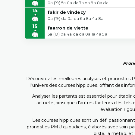
0a (19) 5a 0a da 7a da 9a 8a da
14
fakir de vindecy
0a (19) da 0a da 6a 8a 4a 8a
15
faarron de viette
5a (19) 0a 4a da da 0a 1a 4a 9a
Prono
Découvrez les meilleures analyses et pronostics 
l'univers des courses hippiques, offrant des info
Analyser les partants est essentiel pour établ
actuelle, ainsi que d'autres facteurs clés te
évaluation rigou
Les courses hippiques sont un défi passionnant,
pronostics PMU quotidiens, élaborés avec soin pa
piste, la météo, et