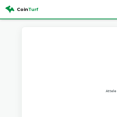
Coin
Turf
Attele