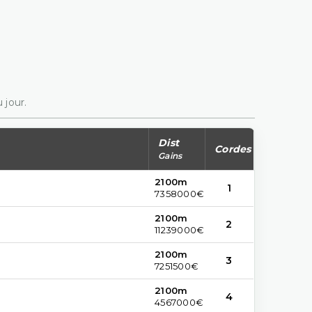
 jour.
Dist
Cordes
Gains
2100m
1
7358000€
2100m
2
11239000€
2100m
3
7251500€
2100m
4
4567000€