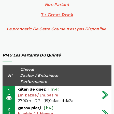
Non Partant
7 : Great Rock
Le pronostic De Cette Course n'est pas Disponible.
PMU Les Partants Du Quinté
Cheval
N°
Jocker / Entraîneur
Performance
gitan de guez
( m4 )
1
j.m. bazire / j.m. bazire
2700m - DP - (19)0a1adada1a2a
garou pierji
( h4 )
2
b. robin / j.l. bigeon