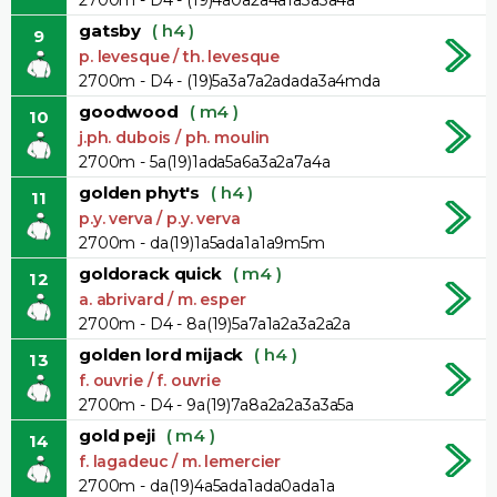
gatsby
( h4 )
9
p. levesque / th. levesque
2700m - D4 - (19)5a3a7a2adada3a4mda
goodwood
( m4 )
10
j.ph. dubois / ph. moulin
2700m - 5a(19)1ada5a6a3a2a7a4a
golden phyt's
( h4 )
11
p.y. verva / p.y. verva
2700m - da(19)1a5ada1a1a9m5m
goldorack quick
( m4 )
12
a. abrivard / m. esper
2700m - D4 - 8a(19)5a7a1a2a3a2a2a
golden lord mijack
( h4 )
13
f. ouvrie / f. ouvrie
2700m - D4 - 9a(19)7a8a2a2a3a3a5a
gold peji
( m4 )
14
f. lagadeuc / m. lemercier
2700m - da(19)4a5ada1ada0ada1a