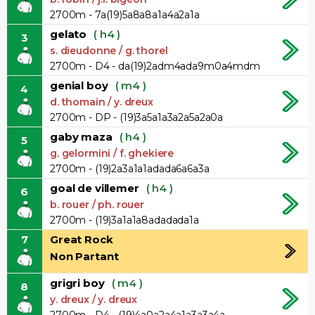
2700m - 7a(19)5a8a8a1a4a2a1a
gelato
( h4 )
3
s. dieudonne / g. thorel
2700m - D4 - da(19)2adm4ada9m0a4mdm
genial boy
( m4 )
4
d. thomain / y. dreux
2700m - DP - (19)3a5a1a3a2a5a2a0a
gaby maza
( h4 )
5
g. gelormini / f. ghekiere
2700m - (19)2a3a1a1adada6a6a3a
goal de villemer
( h4 )
6
b. rouer / ph. rouer
2700m - (19)3a1a1a8adadada1a
7
Great Rock
Non Partant
grigri boy
( m4 )
8
y. dreux / y. dreux
2700m - D4 - (19)4a0a2a4a1a3a3a4a