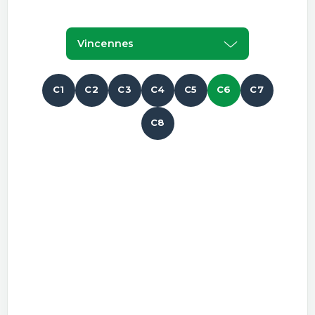
Vincennes
C1
C2
C3
C4
C5
C6
C7
C8