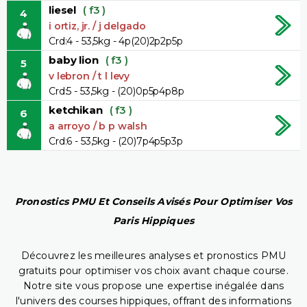
liesel
( f3 )
4
i ortiz, jr. / j delgado
Crd:4 - 53,5kg - 4p(20)2p2p5p
baby lion
( f3 )
5
v lebron / t l levy
Crd:5 - 53,5kg - (20)0p5p4p8p
ketchikan
( f3 )
6
a arroyo / b p walsh
Crd:6 - 53,5kg - (20)7p4p5p3p
Pronostics PMU Et Conseils Avisés Pour Optimiser Vos
Paris Hippiques
Découvrez les meilleures analyses et pronostics PMU
gratuits pour optimiser vos choix avant chaque course.
Notre site vous propose une expertise inégalée dans
l'univers des courses hippiques, offrant des informations