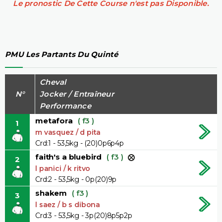
Le pronostic De Cette Course n'est pas Disponible.
PMU Les Partants Du Quinté
Cheval
N°
Jocker / Entraîneur
Performance
metafora
( f3 )
1
m vasquez / d pita
Crd:1 - 53,5kg - (20)0p6p4p
faith's a bluebird
( f3 )
2
l panici / k ritvo
Crd:2 - 53,5kg - 0p(20)9p
shakem
( f3 )
3
l saez / b s dibona
Crd:3 - 53,5kg - 3p(20)8p5p2p