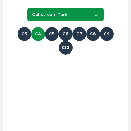
Gulfstream Park
C3
C4
C5
C6
C7
C8
C9
C10