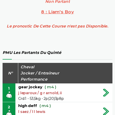
Non Partant
8 : Liam's Boy
Le pronostic De Cette Course n'est pas Disponible.
PMU Les Partants Du Quinté
Cheval
N°
Jocker / Entraîneur
Performance
gear jockey
( m4 )
1
j leparoux / g r arnold, ii
Crd:1 - 53,5kg - 2p(20)3p8p
high deff
( m4 )
2
l saez / l l lewis