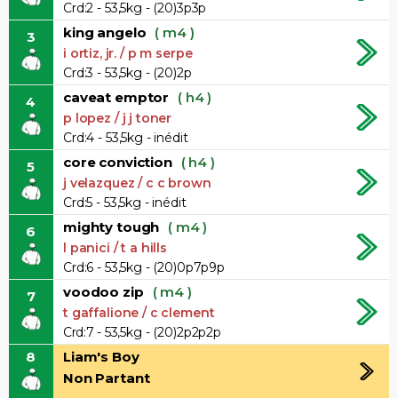
Crd:2 - 53,5kg - (20)3p3p
king angelo
( m4 )
3
i ortiz, jr. / p m serpe
Crd:3 - 53,5kg - (20)2p
caveat emptor
( h4 )
4
p lopez / j j toner
Crd:4 - 53,5kg - inédit
core conviction
( h4 )
5
j velazquez / c c brown
Crd:5 - 53,5kg - inédit
mighty tough
( m4 )
6
l panici / t a hills
Crd:6 - 53,5kg - (20)0p7p9p
voodoo zip
( m4 )
7
t gaffalione / c clement
Crd:7 - 53,5kg - (20)2p2p2p
8
Liam's Boy
Non Partant