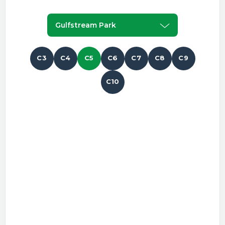
Gulfstream Park
C3
C4
C5
C6
C7
C8
C9
C10