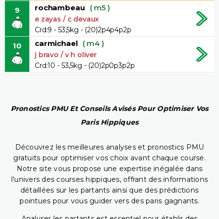
rochambeau
( m5 )
9
e zayas / c devaux
Crd:9 - 53,5kg - (20)2p4p4p2p
carmichael
( m4 )
10
j bravo / v h oliver
Crd:10 - 53,5kg - (20)2p0p3p2p
Pronostics PMU Et Conseils Avisés Pour Optimiser Vos
Paris Hippiques
Découvrez les meilleures analyses et pronostics PMU
gratuits pour optimiser vos choix avant chaque course.
Notre site vous propose une expertise inégalée dans
l'univers des courses hippiques, offrant des informations
détaillées sur les partants ainsi que des prédictions
pointues pour vous guider vers des paris gagnants.
Analyser les partants est essentiel pour établir des