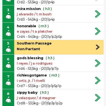
Crd:2 - 53,5kg - (20)1p4p
mira mission
( h3 )
3
j alvarado / t m bush
Crd:3 - 54,5kg - (20)1p4p
honorable
( m3 )
4
e zayas / t a pletcher
Crd:4 - 54,5kg - (20)1p1p2p5p
5
Southern Passage
Non Partant
gods blessing
( h3 )
6
l reyes / j a rodriguez
Crd:6 - 53,5kg - (20)3p1p7p
richiesgotgame
( m3 )
7
i ortiz, jr. / l rivelli
Crd:7 - 53,5kg - (20)1p1p5p1p
zippy baby
( h3 )
8
j velazquez / d magner
Crd:8 - 53,5kg - (20)5p3p1p2p