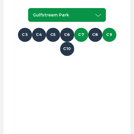
Gulfstream Park
C3
C4
C5
C6
C7
C8
C9
C10