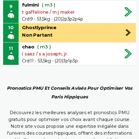
fulmini
( m3 )
9
t gaffalione / m j maker
Crd:9 - 53,5kg - (20)2p3p2p4p
10
Ghostlyprince
Non Partant
chao
( m3 )
11
l saez / s a joseph, jr.
Crd:11 - 53,5kg - (20)3p1p3p
Pronostics PMU Et Conseils Avisés Pour Optimiser Vos
Paris Hippiques
Découvrez les meilleures analyses et pronostics PMU
gratuits pour optimiser vos choix avant chaque course.
Notre site vous propose une expertise inégalée dans
l'univers des courses hippiques, offrant des informations