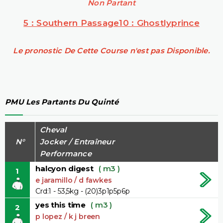
Non Partant
5 : Southern Passage
10 : Ghostlyprince
Le pronostic De Cette Course n'est pas Disponible.
PMU Les Partants Du Quinté
Cheval
N°
Jocker / Entraîneur
Performance
halcyon digest
( m3 )
1
e jaramillo / d fawkes
Crd:1 - 53,5kg - (20)3p1p5p6p
yes this time
( m3 )
2
p lopez / k j breen