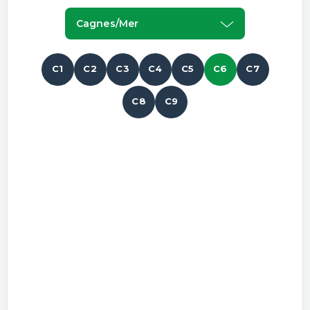
Cagnes/mer
C1
C2
C3
C4
C5
C6
C7
C8
C9