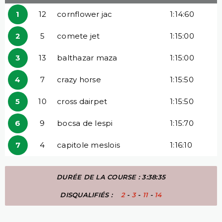
1
12
cornflower jac
1:14:60
2
5
comete jet
1:15:00
3
13
balthazar maza
1:15:00
4
7
crazy horse
1:15:50
5
10
cross dairpet
1:15:50
6
9
bocsa de lespi
1:15:70
7
4
capitole meslois
1:16:10
DURÉE DE LA COURSE : 3:38:35
DISQUALIFIÉS :
2
-
3
-
11
-
14