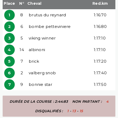
Place
N°
Cheval
Red.km
1
8
brutus du reynard
1:16:70
2
6
bombe petteviniere
1:16:80
3
5
viking winner
1:17:10
4
14
albinoni
1:17:10
5
7
brick
1:17:20
6
2
valberg snob
1:17:40
7
9
bonnie star
1:17:50
DURÉE DE LA COURSE : 2:44:83
NON PARTANT :
4
DISQUALIFIÉS :
1
-
13
-
15