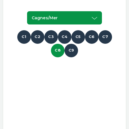
Cagnes/mer
C1
C2
C3
C4
C5
C6
C7
C8
C9