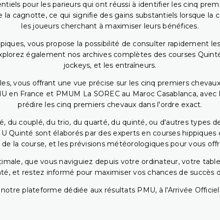
iels pour les parieurs qui ont réussi à identifier les cinq pre
 la cagnotte, ce qui signifie des gains substantiels lorsque la
les joueurs cherchant à maximiser leurs bénéfices.
piques, vous propose la possibilité de consulter rapidement les
. Explorez également nos archives complètes des courses Quinté
jockeys, et les entraîneurs.
bles, vous offrant une vue précise sur les cinq premiers chevaux
PMU en France et PMUM La SOREC au Maroc Casablanca, avec les 
prédire les cinq premiers chevaux dans l'ordre exact.
, du couplé, du trio, du quarté, du quinté, ou d'autres types d
U Quinté sont élaborés par des experts en courses hippiques qu
 de la course, et les prévisions météorologiques pour vous offrir
ptimale, que vous naviguiez depuis votre ordinateur, votre t
té, et restez informé pour maximiser vos chances de succès dan
notre plateforme dédiée aux résultats PMU, à l'Arrivée Officiell