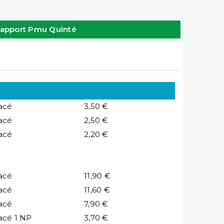
apport Pmu Quinté
acé
3,50 €
acé
2,50 €
acé
2,20 €
acé
11,90 €
acé
11,60 €
acé
7,90 €
acé 1 NP
3,70 €