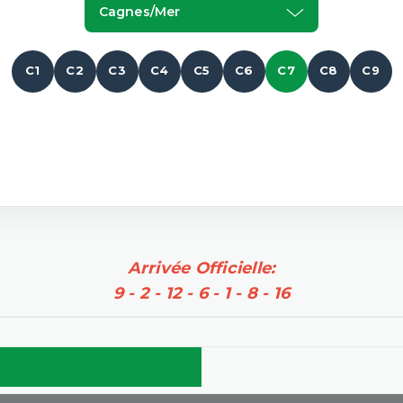
Cagnes/mer
C1
C2
C3
C4
C5
C6
C7
C8
C9
Arrivée Officielle:
9 - 2 - 12 - 6 - 1 - 8 - 16