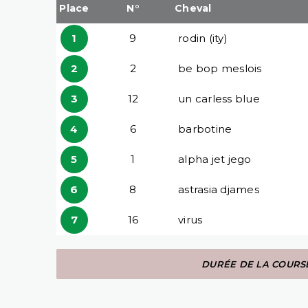
Place
N°
Cheval
1
9
rodin (ity)
2
2
be bop meslois
3
12
un carless blue
4
6
barbotine
5
1
alpha jet jego
6
8
astrasia djames
7
16
virus
DURÉE DE LA COURSE 