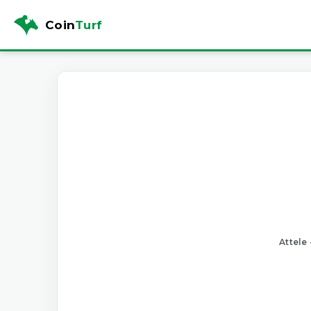
Coin
Turf
Attele