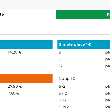
té
R
Simple place 1€
14,20 €
9
pl
2
pl
12
pl
Coup 1€
27,90 €
9-2
pl
7,60 €
9-12
pl
2-12
pl
9-NP
Pl