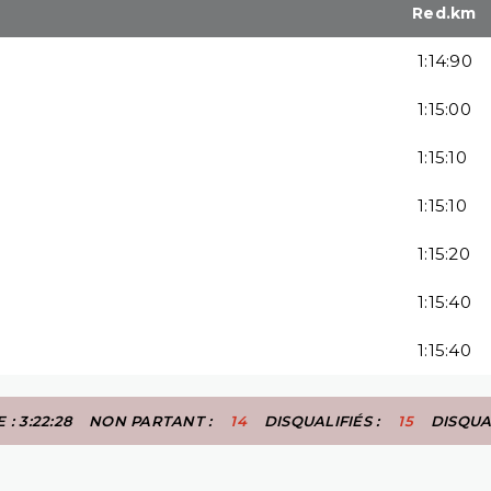
Red.km
1:14:90
1:15:00
1:15:10
1:15:10
1:15:20
1:15:40
1:15:40
: 3:22:28
NON PARTANT :
14
DISQUALIFIÉS :
15
DISQUA