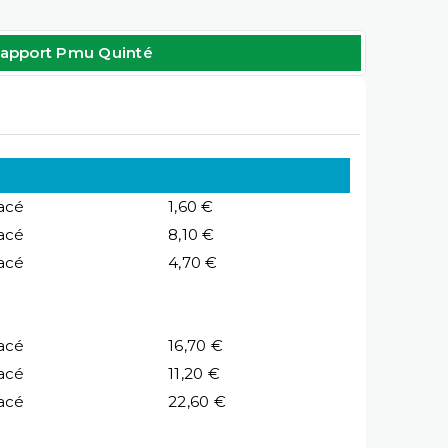
apport Pmu Quinté
acé
1,60 €
acé
8,10 €
acé
4,70 €
acé
16,70 €
acé
11,20 €
acé
22,60 €