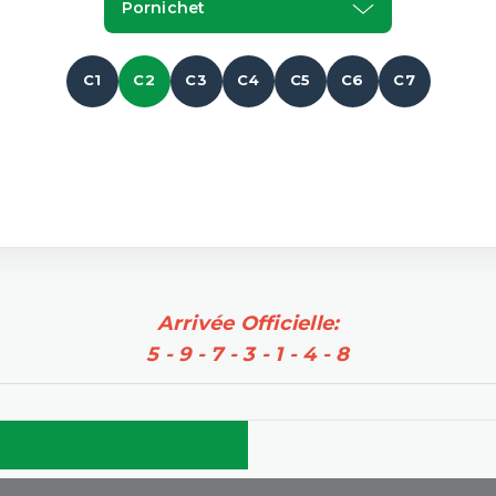
Pornichet
C1
C2
C3
C4
C5
C6
C7
Arrivée Officielle:
5 - 9 - 7 - 3 - 1 - 4 - 8