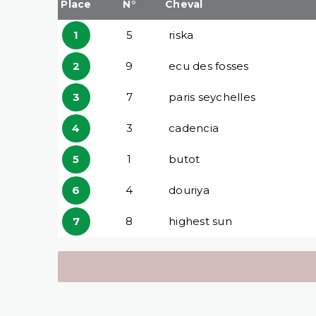
Place
N°
Cheval
1
5
riska
2
9
ecu des fosses
3
7
paris seychelles
4
3
cadencia
5
1
butot
6
4
douriya
7
8
highest sun