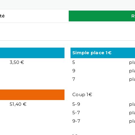
té
R
Simple place 1€
3,50 €
5
pl
9
pl
7
pl
Coup 1€
51,40 €
5-9
pl
5-7
pl
9-7
pl