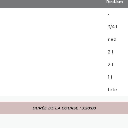
Red.km
-
3/4 l
nez
2 l
2 l
1 l
tete
DURÉE DE LA COURSE : 3:20:80