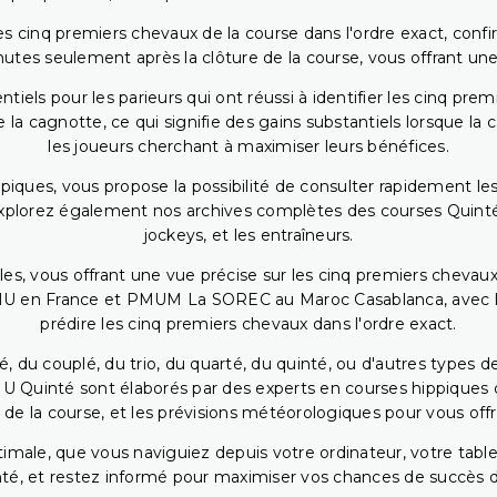
 cinq premiers chevaux de la course dans l'ordre exact, confirm
utes seulement après la clôture de la course, vous offrant une
iels pour les parieurs qui ont réussi à identifier les cinq pre
 la cagnotte, ce qui signifie des gains substantiels lorsque la
les joueurs cherchant à maximiser leurs bénéfices.
piques, vous propose la possibilité de consulter rapidement les
. Explorez également nos archives complètes des courses Quinté
jockeys, et les entraîneurs.
bles, vous offrant une vue précise sur les cinq premiers chevaux
PMU en France et PMUM La SOREC au Maroc Casablanca, avec les 
prédire les cinq premiers chevaux dans l'ordre exact.
, du couplé, du trio, du quarté, du quinté, ou d'autres types d
U Quinté sont élaborés par des experts en courses hippiques qu
 de la course, et les prévisions météorologiques pour vous offrir
ptimale, que vous naviguiez depuis votre ordinateur, votre t
té, et restez informé pour maximiser vos chances de succès dan