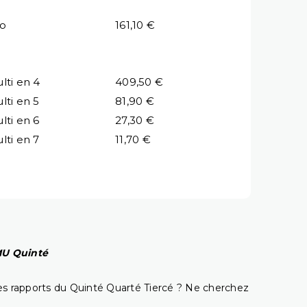
io
161,10 €
lti en 4
409,50 €
lti en 5
81,90 €
lti en 6
27,30 €
lti en 7
11,70 €
PMU Quinté
t les rapports du Quinté Quarté Tiercé ? Ne cherchez