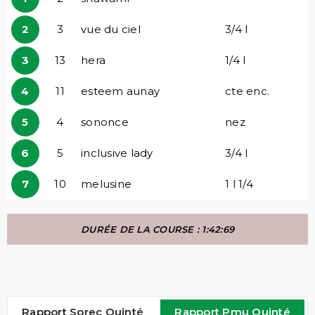
2
3
vue du ciel
3/4 l
3
13
hera
1/4 l
4
11
esteem aunay
cte enc.
5
4
sononce
nez
6
5
inclusive lady
3/4 l
7
10
melusine
1 l 1/4
DURÉE DE LA COURSE : 1:42:69
Rapport Sorec Quinté
Rapport Pmu Quinté