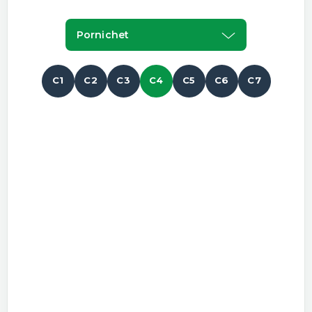
Pornichet
C1
C2
C3
C4
C5
C6
C7