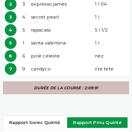
2
3
expresso james
1 l 1/4
3
4
secret pearl
1 l
4
5
rajsacass
5 l 1/2
5
1
santa valentina
1 l
6
6
pole celeste
nez
7
9
candyco
cte tete
DURÉE DE LA COURSE : 2:09:91
Rapport Sorec Quinté
Rapport Pmu Quinté