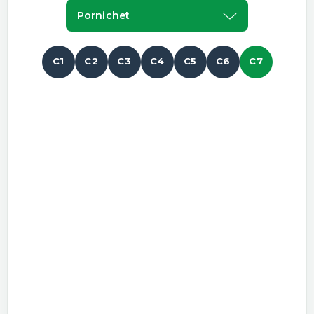
Pornichet
C1
C2
C3
C4
C5
C6
C7