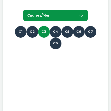
Cagnes/mer
C1
C2
C3
C4
C5
C6
C7
C8