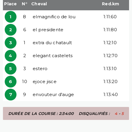
Place
N°
Cheval
Red.km
1
8
elmagnifico de lou
1:11:60
2
6
el presidente
1:11:80
3
1
extra du chatault
1:12:10
4
2
elegant castelets
1:12:70
5
3
estero
1:13:10
6
10
ejoce jisce
1:13:20
7
9
envouteur d'auge
1:13:40
DURÉE DE LA COURSE : 2:34:00
DISQUALIFIÉS :
4
-
5