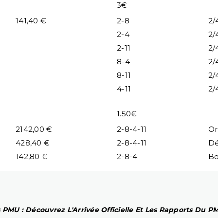
3€
141,40 €
2-8
2/
2-4
2/
2-11
2/
8-4
2/
8-11
2/
4-11
2/
1.50€
2142,00 €
2-8-4-11
Or
428,40 €
2-8-4-11
Dé
142,80 €
2-8-4
B
 PMU : Découvrez L'Arrivée Officielle Et Les Rapports Du 