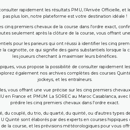
onsulter rapidement les résultats PMU, l'Arrivée Officielle, e
pas plus loin, notre plateforme est votre destination idéale !
 cinq premiers chevaux de la course dans l'ordre exact, confirm
utes seulement après la clôture de la course, vous offrant une
iels pour les parieurs qui ont réussi à identifier les cinq pre
 la cagnotte, ce qui signifie des gains substantiels lorsque la
les joueurs cherchant à maximiser leurs bénéfices.
piques, vous propose la possibilité de consulter rapidement les
. Explorez également nos archives complètes des courses Quinté
jockeys, et les entraîneurs.
bles, vous offrant une vue précise sur les cinq premiers chevaux
PMU en France et PMUM La SOREC au Maroc Casablanca, avec les 
prédire les cinq premiers chevaux dans l'ordre exact.
, du couplé, du trio, du quarté, du quinté, ou d'autres types d
U Quinté sont élaborés par des experts en courses hippiques qu
 de la course, et les prévisions météorologiques pour vous offrir