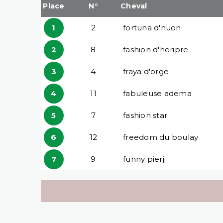
Place
N°
Cheval
1
2
fortuna d'huon
2
8
fashion d'heripre
3
4
fraya d'orge
4
11
fabuleuse adema
5
7
fashion star
6
12
freedom du boulay
7
9
funny pierji