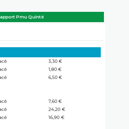
apport Pmu Quinté
acé
3,30 €
acé
1,80 €
acé
6,50 €
acé
7,60 €
acé
24,20 €
acé
16,90 €