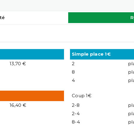
té
R
Simple place 1€
13,70 €
2
pl
8
pl
4
pl
Coup 1€
16,40 €
2-8
pl
2-4
pl
8-4
pl