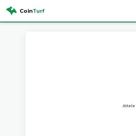
Coin
Turf
Attele