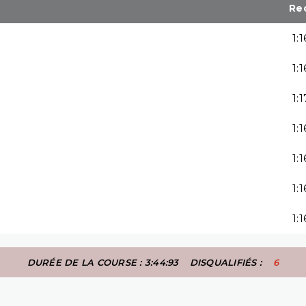
Re
1:
1:
1:
1:
1:
1:
1:
DURÉE DE LA COURSE : 3:44:93
DISQUALIFIÉS :
6