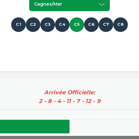
Cagnes/mer
C1
C2
C3
C4
C5
C6
C7
C8
Arrivée Officielle:
2 - 8 - 4 - 11 - 7 - 12 - 9