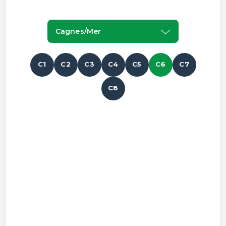
Cagnes/mer
C1
C2
C3
C4
C5
C6
C7
C8