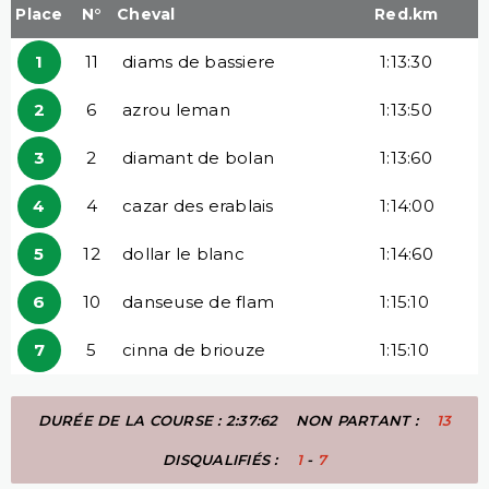
Place
N°
Cheval
Red.km
1
11
diams de bassiere
1:13:30
2
6
azrou leman
1:13:50
3
2
diamant de bolan
1:13:60
4
4
cazar des erablais
1:14:00
5
12
dollar le blanc
1:14:60
6
10
danseuse de flam
1:15:10
7
5
cinna de briouze
1:15:10
DURÉE DE LA COURSE : 2:37:62
NON PARTANT :
13
DISQUALIFIÉS :
1
-
7