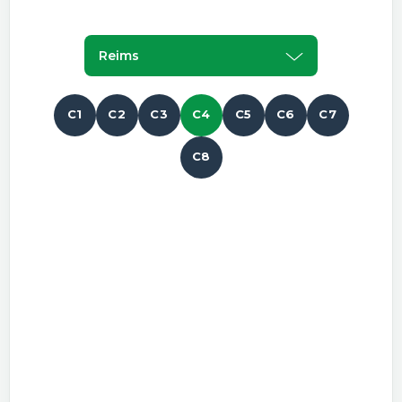
Reims
C1
C2
C3
C4
C5
C6
C7
C8