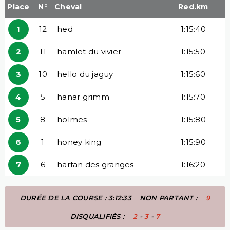
Place
N°
Cheval
Red.km
1
12
hed
1:15:40
2
11
hamlet du vivier
1:15:50
3
10
hello du jaguy
1:15:60
4
5
hanar grimm
1:15:70
5
8
holmes
1:15:80
6
1
honey king
1:15:90
7
6
harfan des granges
1:16:20
DURÉE DE LA COURSE : 3:12:33
NON PARTANT :
9
DISQUALIFIÉS :
2
-
3
-
7