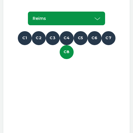
Reims
C1
C2
C3
C4
C5
C6
C7
C8