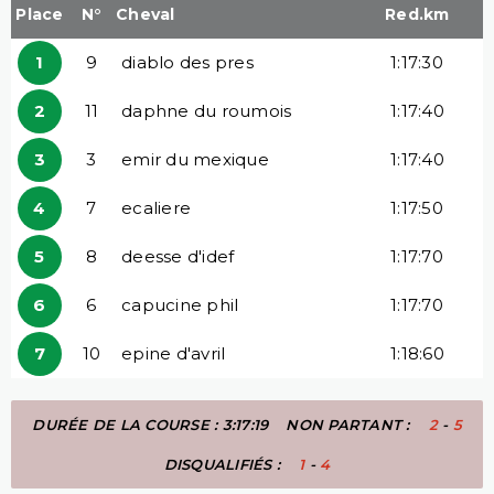
Place
N°
Cheval
Red.km
1
9
diablo des pres
1:17:30
2
11
daphne du roumois
1:17:40
3
3
emir du mexique
1:17:40
4
7
ecaliere
1:17:50
5
8
deesse d'idef
1:17:70
6
6
capucine phil
1:17:70
7
10
epine d'avril
1:18:60
DURÉE DE LA COURSE : 3:17:19
NON PARTANT :
2
-
5
DISQUALIFIÉS :
1
-
4