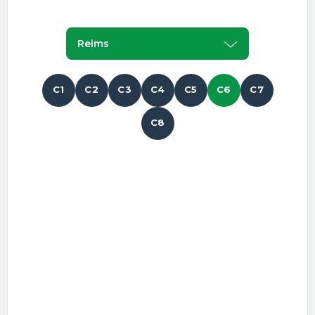
Reims
C1
C2
C3
C4
C5
C6
C7
C8