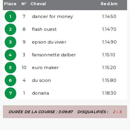
Place
N°
Cheval
Red.km
1
7
dancer for money
1:14:50
2
8
flash ouest
1:14:70
3
9
epson du vivier
1:14:90
4
3
fansonnette dalber
1:15:10
5
10
euro maker
1:15:20
6
4
du scion
1:15:80
7
1
donaria
1:18:30
DURÉE DE LA COURSE : 3:09:87
DISQUALIFIÉS :
2
-
5