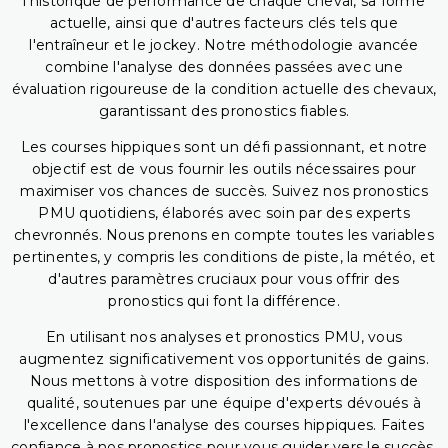
l'historique de performance de chaque cheval, sa forme
actuelle, ainsi que d'autres facteurs clés tels que
l'entraîneur et le jockey. Notre méthodologie avancée
combine l'analyse des données passées avec une
évaluation rigoureuse de la condition actuelle des chevaux,
garantissant des pronostics fiables.
Les courses hippiques sont un défi passionnant, et notre
objectif est de vous fournir les outils nécessaires pour
maximiser vos chances de succès. Suivez nos pronostics
PMU quotidiens, élaborés avec soin par des experts
chevronnés. Nous prenons en compte toutes les variables
pertinentes, y compris les conditions de piste, la météo, et
d'autres paramètres cruciaux pour vous offrir des
pronostics qui font la différence.
En utilisant nos analyses et pronostics PMU, vous
augmentez significativement vos opportunités de gains.
Nous mettons à votre disposition des informations de
qualité, soutenues par une équipe d'experts dévoués à
l'excellence dans l'analyse des courses hippiques. Faites
confiance à nos pronostics pour vous guider vers le succès,