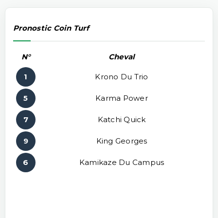
Pronostic Coin Turf
N°
Cheval
1
Krono Du Trio
5
Karma Power
7
Katchi Quick
9
King Georges
6
Kamikaze Du Campus