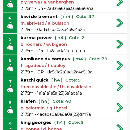
p.y. verva / a. vanberghen
2175m - D4 - 2a8a6a6a6a3a5a8a6a4a
kiwi de tremont
( m4 )
Cote: 37
4
m. abrivard / a. buisson
2175m - 0ada3ada0a3a4a5a4a2a
karma power
( h4 )
Cote: 2
5
b. rochard / w. bigeon
2175m - D4 - 1a2a1a0a2a1a1a1a1a
kamikaze du campus
( m4 )
Cote: 7.9
6
f. lagadeuc / f. souloy
2175m - DP - da5a1a2a1ada2a4a5a9a
katchi quick
( h4 )
Cote: 9
7
theo duvaldestin / th. duvaldestin
2175m - 1a1a1a1a5a(23)6a1ada1a
krafen
( h4 )
Cote: 40
8
g. gelormini / g. thorel
2175m - 4adada0a0a8a0a(23)dm7a
king georges
( h4 )
Cote: 5
9
d. bonne / d. bonne