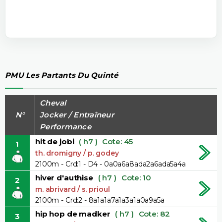
PMU Les Partants Du Quinté
Cheval
N°
Jocker / Entraîneur
Performance
hit de jobi
( h7 )
Cote: 45
1
th. dromigny / p. godey
2100m - Crd:1 - D4 - 0a0a6a8ada2a6ada5a4a
hiver d'authise
( h7 )
Cote: 10
2
m. abrivard / s. prioul
2100m - Crd:2 - 8a1a1a7a1a3a1a0a9a5a
hip hop de madker
( h7 )
Cote: 82
3