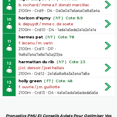
9
b. rochard / mme a.f. donati marcillac
2100m - Crd:9 - D4 - 0a0a0a7a6a4a0a8a3a4a
horizon d'eymy
( h7 )
Cote: 8.9
10
k. depuydt / mme c. de soete
2100m - Crd:10 - D4 - 1ada1a5ada2a1a2a1a1a
hermes pat
( h7 )
Cote: 78
11
f. lecanu / m. varin
2100m - Crd:11 - DP -
9a8a7a4a7a8a7a3a(23)ra
harmattan du rib
( h7 )
Cote: 23
12
j.l.cl. dersoir / joel hallais
2100m - Crd:12 - 2a1a5a8a8a3a3a4a7a8a
holly green
( f7 )
Cote: 48
13
f. ouvrie / j.m. guillotte
2100m - Crd:13 - D4 - 4a1a0ada1a6adada5a5a
Pronostics PMU Et Conseils Avisés Pour Optimiser Vos