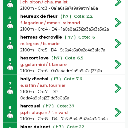
j.ch. piton / ch.a. mallet
2100m - Crd:3 - 0a1a6a6a7a9a9atm1a8a
heureux de fleur
( h7 )
Cote: 2.2
4
f. lagadeuc / mme s. raimond
2100m - Crd:4 - D4 - 1a0a8a(23)2a3a3a3a3a2a
hermes d'ecroville
( h7 )
Cote: 16
5
m. legros / b. marie
2100m - Crd:5 - D4 - 5a6a4a5a0a2a4a3a1a7a
hescort love
( h7 )
Cote: 6.5
6
g. gelormini / f. lamare
2100m - Crd:6 - 0a7a4adm1a9a9a0a(23)6a
holly d'echal
( f7 )
Cote: 7.6
7
e. raffin / e.m. fournier
2100m - Crd:7 - DP -
0ada4a9a1a(23)da3a0a5a
harcouel
( h7 )
Cote: 37
8
p.ph. ploquin / f. nivard
2100m - Crd:8 - D4 - 7a5a8a4a8a2a4a3a2a4a
higor dairpet
( h7 )
Cote: 22