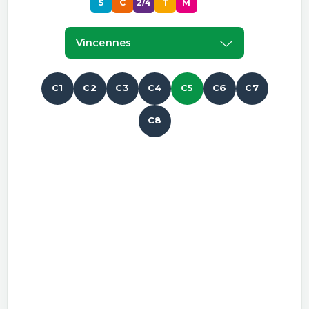
S
C
2/4
T
M
P
Vincennes
C1
C2
C3
C4
C5
C6
C7
C8