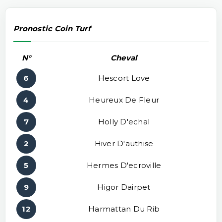
Pronostic Coin Turf
N°
Cheval
6
Hescort Love
4
Heureux De Fleur
7
Holly D'echal
2
Hiver D'authise
5
Hermes D'ecroville
9
Higor Dairpet
12
Harmattan Du Rib