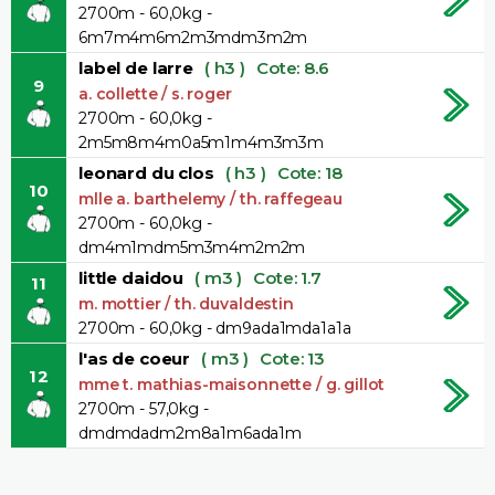
2700m - 60,0kg -
6m7m4m6m2m3mdm3m2m
label de larre
( h3 )
Cote: 8.6
9
a. collette / s. roger
2700m - 60,0kg -
2m5m8m4m0a5m1m4m3m3m
leonard du clos
( h3 )
Cote: 18
10
mlle a. barthelemy / th. raffegeau
2700m - 60,0kg -
dm4m1mdm5m3m4m2m2m
little daidou
( m3 )
Cote: 1.7
11
m. mottier / th. duvaldestin
2700m - 60,0kg - dm9ada1mda1a1a
l'as de coeur
( m3 )
Cote: 13
12
mme t. mathias-maisonnette / g. gillot
2700m - 57,0kg -
dmdmdadm2m8a1m6ada1m