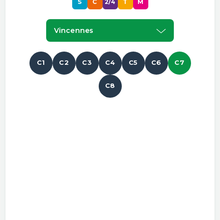
S
C
2/4
T
M
Vincennes
C1
C2
C3
C4
C5
C6
C7
C8