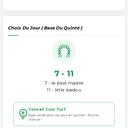
Choix Du Jour ( Base Du Quinté )
7 - 11
7 - le best madrik
11 - little daidou
Conseil Coin Turf
Base solide pour vos jeux en Quinté+. Bonne
chance !