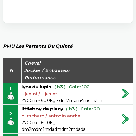
PMU Les Partants Du Quinté
Cheval
N°
Jocker / Entraîneur
Performance
lynx du lupin
( h3 )
Cote: 102
1
l. jublot / l. jublot
2700m - 60,0kg - dm7mdm4mdm3m
littleboy de plany
( h3 )
Cote: 20
2
b. rochard / antonin andre
2700m - 60,0kg -
dm2mdm1mdadmdm2mdada