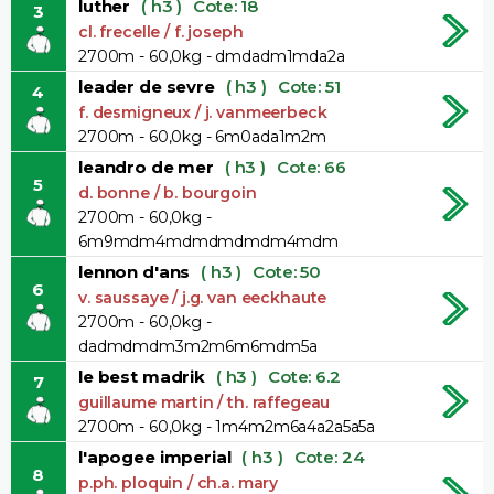
luther
( h3 )
Cote: 18
3
cl. frecelle / f. joseph
2700m - 60,0kg - dmdadm1mda2a
leader de sevre
( h3 )
Cote: 51
4
f. desmigneux / j. vanmeerbeck
2700m - 60,0kg - 6m0ada1m2m
leandro de mer
( h3 )
Cote: 66
5
d. bonne / b. bourgoin
2700m - 60,0kg -
6m9mdm4mdmdmdmdm4mdm
lennon d'ans
( h3 )
Cote: 50
6
v. saussaye / j.g. van eeckhaute
2700m - 60,0kg -
dadmdmdm3m2m6m6mdm5a
le best madrik
( h3 )
Cote: 6.2
7
guillaume martin / th. raffegeau
2700m - 60,0kg - 1m4m2m6a4a2a5a5a
l'apogee imperial
( h3 )
Cote: 24
8
p.ph. ploquin / ch.a. mary