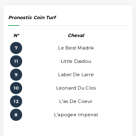
Pronostic Coin Turf
N°
Cheval
7
Le Best Madrik
11
Little Daidou
9
Label De Larre
10
Leonard Du Clos
12
L'as De Coeur
8
L'apogee Imperial