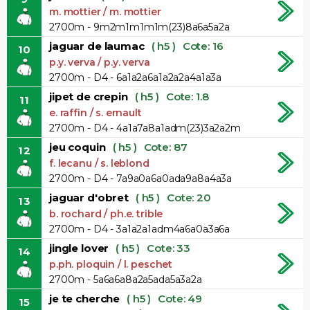
m. mottier / m. mottier
2700m - 9m2m1m1m1m(23)8a6a5a2a
jaguar de laumac
( h5 )
Cote: 16
10
p.y. verva / p.y. verva
2700m - D4 - 6a1a2a6a1a2a2a4a1a3a
jipet de crepin
( h5 )
Cote: 1.8
11
e. raffin / s. ernault
2700m - D4 - 4a1a7a8a1adm(23)3a2a2m
jeu coquin
( h5 )
Cote: 87
12
f. lecanu / s. leblond
2700m - D4 - 7a9a0a6a0ada9a8a4a3a
jaguar d'obret
( h5 )
Cote: 20
13
b. rochard / ph.e. trible
2700m - D4 - 3a1a2a1adm4a6a0a3a6a
jingle lover
( h5 )
Cote: 33
14
p.ph. ploquin / l. peschet
2700m - 5a6a6a8a2a5ada5a3a2a
je te cherche
( h5 )
Cote: 49
15