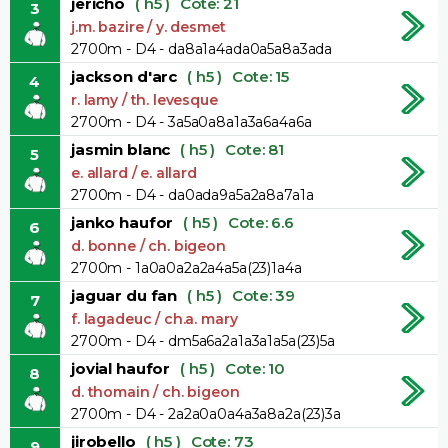
jericho
( h5 )
Cote: 21
3
j.m. bazire / y. desmet
2700m - D4 - da8a1a4ada0a5a8a3ada
jackson d'arc
( h5 )
Cote: 15
4
r. lamy / th. levesque
2700m - D4 - 3a5a0a8a1a3a6a4a6a
jasmin blanc
( h5 )
Cote: 81
5
e. allard / e. allard
2700m - D4 - da0ada9a5a2a8a7a1a
janko haufor
( h5 )
Cote: 6.6
6
d. bonne / ch. bigeon
2700m - 1a0a0a2a2a4a5a(23)1a4a
jaguar du fan
( h5 )
Cote: 39
7
f. lagadeuc / ch.a. mary
2700m - D4 - dm5a6a2a1a3a1a5a(23)5a
jovial haufor
( h5 )
Cote: 10
8
d. thomain / ch. bigeon
2700m - D4 - 2a2a0a0a4a3a8a2a(23)3a
jirobello
( h5 )
Cote: 73
9