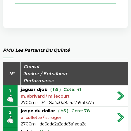
PMU Les Partants Du Quinté
Cheval
N°
Jocker / Entraîneur
Performance
jaguar djob
( h5 )
Cote: 41
1
m. abrivard / m. lecourt
2700m - D4 - 8a4a0a8a4a2a9a0a7a
jaspe du dollar
( h5 )
Cote: 78
2
a. collette / s. roger
2700m - da0ada2a2ada3a1ada2a