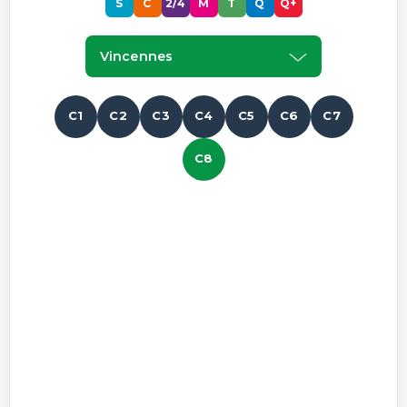
S
C
2/4
M
T
Q
Q+
Vincennes
C1
C2
C3
C4
C5
C6
C7
C8