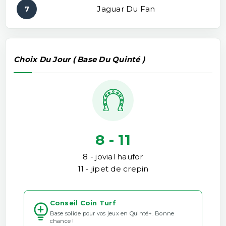
7
Jaguar Du Fan
Choix Du Jour ( Base Du Quinté )
8 - 11
8 - jovial haufor
11 - jipet de crepin
Conseil Coin Turf
Base solide pour vos jeux en Quinté+. Bonne
chance !