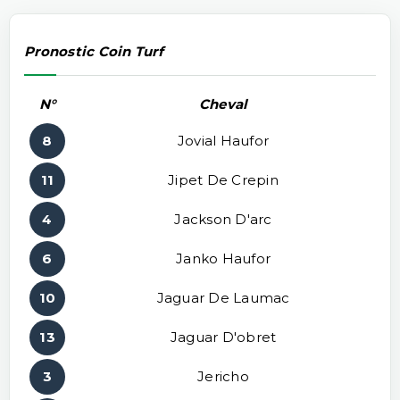
Pronostic Coin Turf
N°
Cheval
8
Jovial Haufor
11
Jipet De Crepin
4
Jackson D'arc
6
Janko Haufor
10
Jaguar De Laumac
13
Jaguar D'obret
3
Jericho