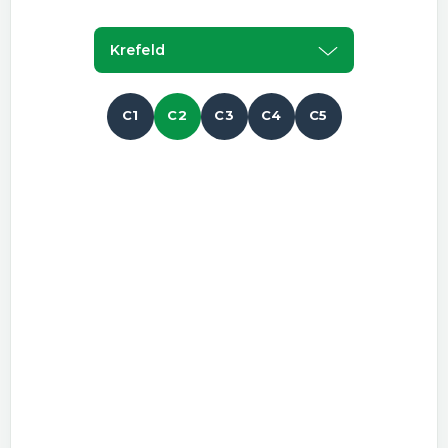
Krefeld
C1
C2
C3
C4
C5