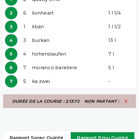
2
6
lionheart
1 l 1/4
3
1
liban
1 l 1/2
4
3
burkan
13 l
5
4
hohenstaufen
7 l
6
7
moranco bareliere
5 l
7
5
ka zwei
-
DURÉE DE LA COURSE : 2:13:72
NON PARTANT :
5
Rapport Sorec Quinté
Rapport Pmu Quinté