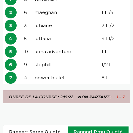
2
6
maeghan
1 l 1/4
3
3
lubiane
2 l 1/2
4
5
lottaria
4 l 1/2
5
10
anna adventure
1 l
6
9
stephill
1/2 l
7
4
power bullet
8 l
DURÉE DE LA COURSE : 2:15:22
NON PARTANT :
1
-
7
Rapport Sorec Quinté
Rapport Pmu Quinté