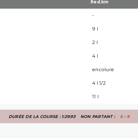
Red.km
-
9 l
2 l
4 l
encolure
4 l 1/2
11 l
DURÉE DE LA COURSE : 1:29:93
NON PARTANT :
5
-
9