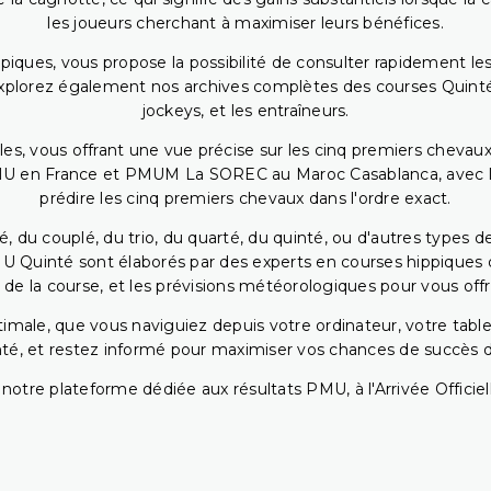
les joueurs cherchant à maximiser leurs bénéfices.
piques, vous propose la possibilité de consulter rapidement les
. Explorez également nos archives complètes des courses Quinté
jockeys, et les entraîneurs.
bles, vous offrant une vue précise sur les cinq premiers chevaux
PMU en France et PMUM La SOREC au Maroc Casablanca, avec les 
prédire les cinq premiers chevaux dans l'ordre exact.
, du couplé, du trio, du quarté, du quinté, ou d'autres types d
U Quinté sont élaborés par des experts en courses hippiques qu
 de la course, et les prévisions météorologiques pour vous offrir
ptimale, que vous naviguiez depuis votre ordinateur, votre t
té, et restez informé pour maximiser vos chances de succès dan
notre plateforme dédiée aux résultats PMU, à l'Arrivée Officiell