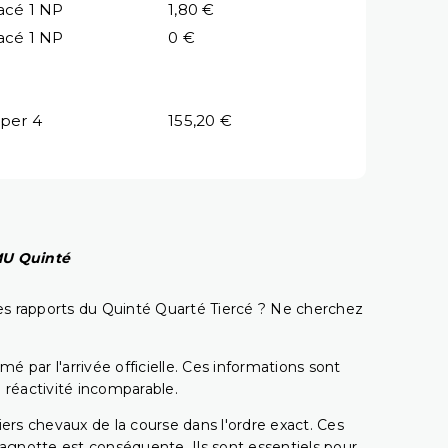
acé 1 NP
1,80 €
acé 1 NP
0 €
per 4
155,20 €
PMU Quinté
t les rapports du Quinté Quarté Tiercé ? Ne cherchez
é par l'arrivée officielle. Ces informations sont
 réactivité incomparable.
miers chevaux de la course dans l'ordre exact. Ces
 cagnotte est conséquente. Ils sont essentiels pour