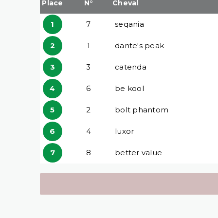
Place
N°
Cheval
1
7
seqania
2
1
dante's peak
3
3
catenda
4
6
be kool
5
2
bolt phantom
6
4
luxor
7
8
better value