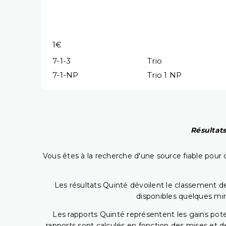
1€
7-1-3
Trio
7-1-NP
Trio 1 NP
Résultats
Vous êtes à la recherche d'une source fiable pour c
Les résultats Quinté dévoilent le classement des
disponibles quelques min
Les rapports Quinté représentent les gains potent
rapports sont calculés en fonction des mises et de