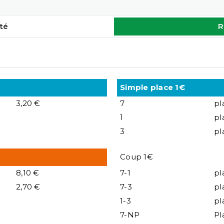
té
R
Simple place 1€
3,20 €
7
pl
1
pl
3
pl
Coup 1€
8,10 €
7-1
pl
2,70 €
7-3
pl
1-3
pl
7-NP
Pl