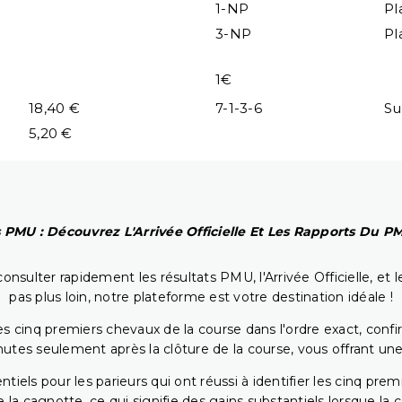
1-NP
Pl
3-NP
Pl
1€
18,40 €
7-1-3-6
Su
5,20 €
 PMU : Découvrez L'Arrivée Officielle Et Les Rapports Du 
onsulter rapidement les résultats PMU, l'Arrivée Officielle, e
pas plus loin, notre plateforme est votre destination idéale !
 cinq premiers chevaux de la course dans l'ordre exact, confirm
utes seulement après la clôture de la course, vous offrant une
iels pour les parieurs qui ont réussi à identifier les cinq pre
 la cagnotte, ce qui signifie des gains substantiels lorsque la