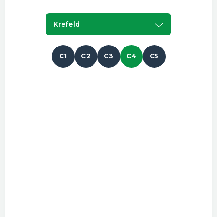
Krefeld
C1
C2
C3
C4
C5