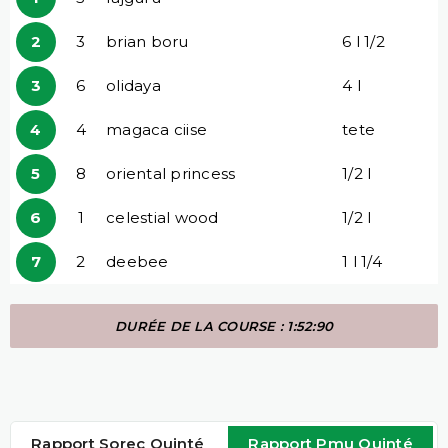
2
3
brian boru
6 l 1/2
3
6
olidaya
4 l
4
4
magaca ciise
tete
5
8
oriental princess
1/2 l
6
1
celestial wood
1/2 l
7
2
deebee
1 l 1/4
DURÉE DE LA COURSE : 1:52:90
Rapport Sorec Quinté
Rapport Pmu Quinté