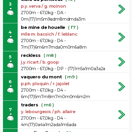
3
p.y. verva / g. moinon
2700m - 67,0kg - DA -
0m(17)1m5m9adm8mdmda3m
be mine de houelle
( f7 )
4
mlle m. bacsich / f. leblanc
2700m - 67,0kg - D4 -
7m(17)6m6m7mda0m0m6a8m
reckless
( m8 )
5
j.y. ricart / b. goop
2700m - 67,0kg - DP - (17)1m5a1m0a3a2a
vaquero du mont
( m9 )
6
p.ph. ploquin / r. jajolet
2700m - 67,0kg - D4 -
6m(17)5m7m8m7m0m0m6m2m
traders
( m6 )
7
y. lebourgeois / ph. allaire
2700m - 67,0kg - D4 -
4m(17)0a4a1m2ada1m6ada