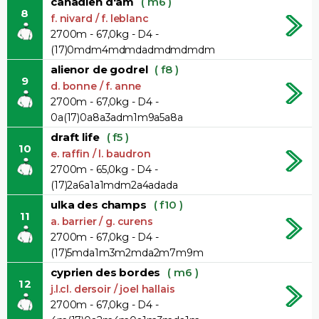
canadien d'am
( m6 )
8
f. nivard / f. leblanc
2700m - 67,0kg - D4 -
(17)0mdm4mdmdadmdmdmdm
alienor de godrel
( f8 )
9
d. bonne / f. anne
2700m - 67,0kg - D4 -
0a(17)0a8a3adm1m9a5a8a
draft life
( f5 )
10
e. raffin / l. baudron
2700m - 65,0kg - D4 -
(17)2a6a1a1mdm2a4adada
ulka des champs
( f10 )
11
a. barrier / g. curens
2700m - 67,0kg - D4 -
(17)5mda1m3m2mda2m7m9m
cyprien des bordes
( m6 )
12
j.l.cl. dersoir / joel hallais
2700m - 67,0kg - D4 -