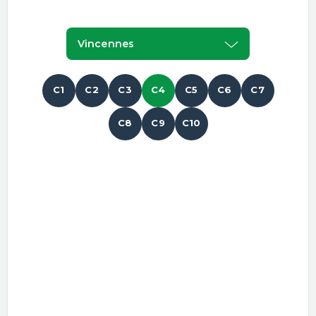
Vincennes
C1
C2
C3
C4
C5
C6
C7
C8
C9
C10