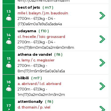
4m(17)0a2m4m0a1m3mda1m
best of jets
( m7 )
13
mlle l. balayn / j.m. baudouin
2700m - 67,0kg - D4 -
(17)0a6m0a7a9a3a3ada4a
udayama
( f10 )
14
cl. frecelle / loic groussard
2700m - 67,0kg - D4 -
0m(17)8m0m0a0a2m6m0m8m
athena de vandel
( f8 )
15
a. lamy / c. megissier
2700m - 67,0kg -
8m(17)1m5m5m5a0a0a1a5a
bilibili
( m7 )
16
a. abrivard / l.cl. abrivard
2700m - 67,0kg -
1m(17)0a2m0a2m1m3m2m
attentionally
( f8 )
17
d. thomain / p. viel