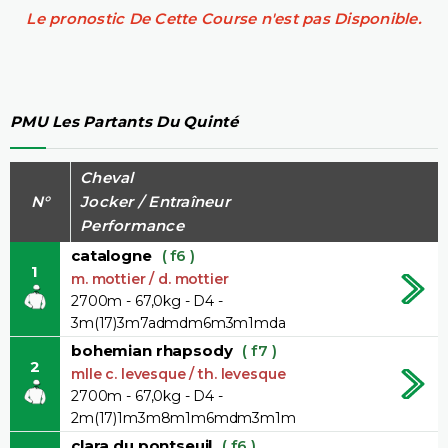
Le pronostic De Cette Course n'est pas Disponible.
PMU Les Partants Du Quinté
Cheval
N°
Jocker / Entraîneur
Performance
catalogne
( f6 )
1
m. mottier / d. mottier
2700m - 67,0kg - D4 -
3m(17)3m7admdm6m3m1mda
bohemian rhapsody
( f7 )
2
mlle c. levesque / th. levesque
2700m - 67,0kg - D4 -
2m(17)1m3m8m1m6mdm3m1m
clara du pontseuil
( f6 )