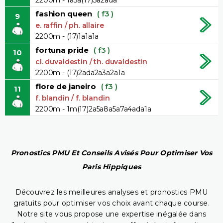
fashion queen
( f3 )
9
e. raffin / ph. allaire
2200m - (17)1a1a1a
fortuna pride
( f3 )
10
cl. duvaldestin / th. duvaldestin
2200m - (17)2ada2a3a2a1a
flore de janeiro
( f3 )
11
f. blandin / f. blandin
2200m - 1m(17)2a5a8a5a7a4ada1a
Pronostics PMU Et Conseils Avisés Pour Optimiser Vos
Paris Hippiques
Découvrez les meilleures analyses et pronostics PMU
gratuits pour optimiser vos choix avant chaque course.
Notre site vous propose une expertise inégalée dans