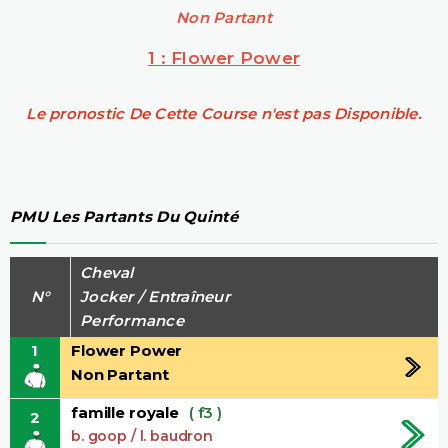
Non Partant
1 : Flower Power
Le pronostic De Cette Course n'est pas Disponible.
PMU Les Partants Du Quinté
Cheval
N°
Jocker / Entraîneur
Performance
1
Flower Power
Non Partant
famille royale
( f3 )
2
b. goop / l. baudron