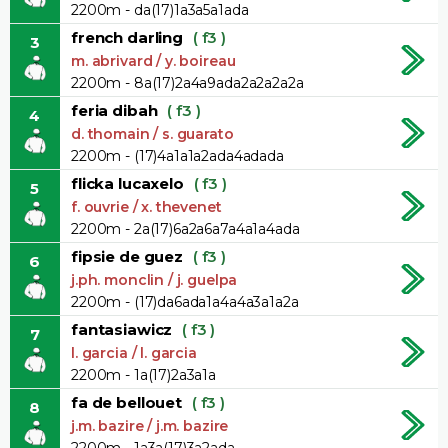
2200m - da(17)1a3a5a1ada
french darling
( f3 )
3
m. abrivard / y. boireau
2200m - 8a(17)2a4a9ada2a2a2a2a
feria dibah
( f3 )
4
d. thomain / s. guarato
2200m - (17)4a1a1a2ada4adada
flicka lucaxelo
( f3 )
5
f. ouvrie / x. thevenet
2200m - 2a(17)6a2a6a7a4a1a4ada
fipsie de guez
( f3 )
6
j.ph. monclin / j. guelpa
2200m - (17)da6ada1a4a4a3a1a2a
fantasiawicz
( f3 )
7
l. garcia / l. garcia
2200m - 1a(17)2a3a1a
fa de bellouet
( f3 )
8
j.m. bazire / j.m. bazire
2200m - 1a3a(17)3a2ada