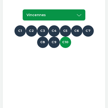
Vincennes
C1
C2
C3
C4
C5
C6
C7
C8
C9
C10